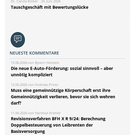
Dr. Carola Rinker
24. Juni 2026
Tauschgeschäft mit Bewertungslücke
NEUESTE KOMMENTARE
15.06.2026 von Bjoern Holstein
Die neue E-Auto-Förderung: sozial sinnvoll – aber
unnötig kompliziert
12.06.2026 von Andreas Printz
Muss eine gemeinnützige Körperschaft erst ihre
Gemeinnützigkeit verlieren, bevor sie sich wehren
darf?
11.06.2026 von Hartmut Kremer
Revisionsverfahren BFH X R 9/24: Berechnung
Doppelbesteuerung von Leibrenten der
Basisversorgung