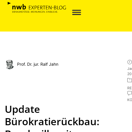
Prof. Dr. jur. Ralf Jahn
Ja
20
R
K
Update
Bürokratierückbau: