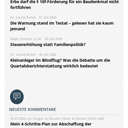
Erbe darf die § 10f-Förderung für ein Baudenkmal nicht
fortführen
Dr. Carola Rinker
31. Juli 2026
Die Warnung stand im Testat – gelesen hat sie kaum
jemand
Ralph Homuth, LL.M.
30. Juli 2026
Steuererhöhung statt Familienpolitik?
Dr. Carola Rinker
30. Juli 2026
Kleinanleger im Blindflug? Was die Debatte um die
Quartalsberichterstattung wirklich bedeutet
NEUESTE KOMMENTARE
30.07.2026 von Gregor du Moulin/ Häner & Partner PartG mbB
Mein 4-Schritte-Plan zur Abschaffung der