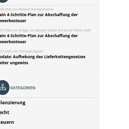
.08.2026 von Roland Nonnenmacher
ein 4-Schritte-Plan zur Abschaffung der
ewerbesteuer
.07.2026 von Gregor du Moulin/ Häner & Partner PartG mbB
ein 4-Schritte-Plan zur Abschaffung der
ewerbesteuer
.07.2026 von Christian Eppelt
pdate: Aufhebung des Lieferkettengesetzes
eiter ungewiss
KATEGORIEN
ilanzierung
echt
teuern