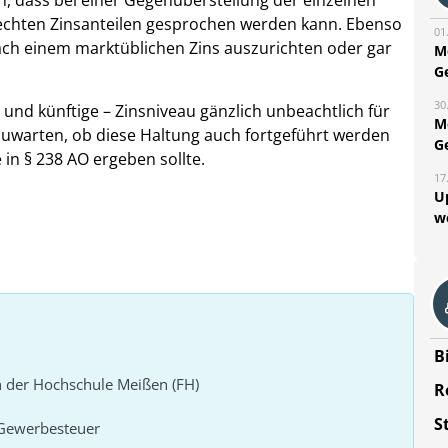
 dass bei einer Gegenüberstellung der einzelnen
echten Zinsanteilen gesprochen werden kann. Ebenso
01
nach einem marktüblichen Zins auszurichten oder gar
M
G
30
 und künftige – Zinsniveau gänzlich unbeachtlich für
M
zuwarten, ob diese Haltung auch fortgeführt werden
G
in § 238 AO ergeben sollte.
17
U
w
B
n der Hochschule Meißen (FH)
R
S
Gewerbesteuer