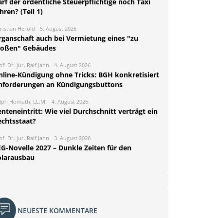
rf der ordentliche Steuerpflichtige noch Taxi
hren? (Teil 1)
ristian Herold
5. August 2026
rganschaft auch bei Vermietung eines "zu
roßen" Gebäudes
of. Dr. jur. Ralf Jahn
4. August 2026
nline-Kündigung ohne Tricks: BGH konkretisiert
nforderungen an Kündigungsbuttons
lph Homuth, LL.M.
4. August 2026
nteneintritt: Wie viel Durchschnitt verträgt ein
echtsstaat?
of. Dr. jur. Ralf Jahn
3. August 2026
EG-Novelle 2027 – Dunkle Zeiten für den
olarausbau
NEUESTE KOMMENTARE