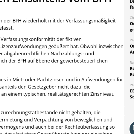
Da
fa
Ch
 sich der BFH wiederholt mit der Verfassungsmäßigkeit
O
fasst.
g
r Verfassungskonformität der fiktiven
Pr
O
nd Lizenzaufwendungen geäußert hat. Obwohl inzwischen
A
er abgabenrechtlichen Nachzahlungs- und
sich der BFH auf Ebene der gewerbesteuerlichen
Ra
Re
R
ines in Miet- oder Pachtzinsen und in Aufwendungen für
Pr
anteils den Gesetzgeber nicht dazu, die
E
n einem typischen, realitätsgerechten Zinsniveau
S
zurechnungstatbestände nicht gehalten, die
 Vermietung und Verpachtung von beweglichen und
vermögens und auch bei der Rechteüberlassung so