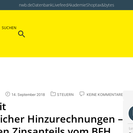
nwb.de
Datenbank
Livefeed
Akademie
Shop
tax&bytes
Search Button
SUCHEN
Search
for:
14. September 2018
STEUERN
KEINE KOMMENTARE
it
icher Hinzurechnungen –
en Zinsanteils vom BFH
Lu