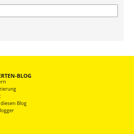
ERTEN-BLOG
ern
zierung
t
 diesen Blog
Blogger