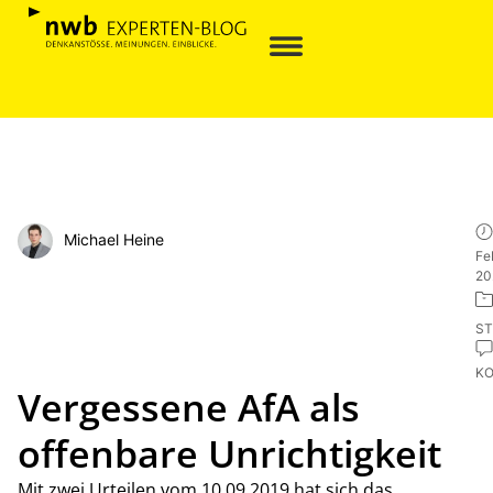
Michael Heine
Fe
20
ST
K
Vergessene AfA als
offenbare Unrichtigkeit
Mit zwei Urteilen vom 10.09.2019 hat sich das