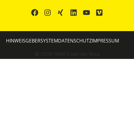
HINWEISGEBERSYSTEM
DATENSCHUTZ
IMPRESSUM
©
2026
NWB Experten-Blog