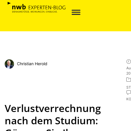
Christian Herold
Au
20
ST
K
Verlustverrechnung
nach dem Studium: