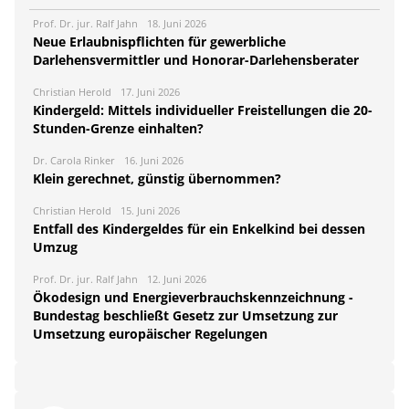
Prof. Dr. jur. Ralf Jahn
18. Juni 2026
Neue Erlaubnispflichten für gewerbliche
Darlehensvermittler und Honorar-Darlehensberater
Christian Herold
17. Juni 2026
Kindergeld: Mittels individueller Freistellungen die 20-
Stunden-Grenze einhalten?
Dr. Carola Rinker
16. Juni 2026
Klein gerechnet, günstig übernommen?
Christian Herold
15. Juni 2026
Entfall des Kindergeldes für ein Enkelkind bei dessen
Umzug
Prof. Dr. jur. Ralf Jahn
12. Juni 2026
Ökodesign und Energieverbrauchskennzeichnung -
Bundestag beschließt Gesetz zur Umsetzung zur
Umsetzung europäischer Regelungen