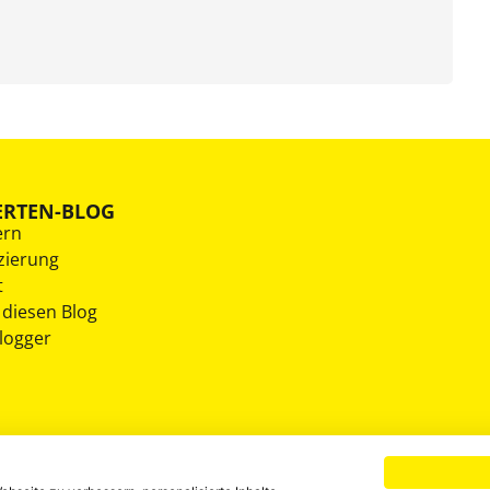
ERTEN-BLOG
ern
zierung
t
 diesen Blog
Blogger