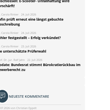
eschlossen: E-Scooter- Unfallhaftung wird
rschärft!
. Carola Rinker
24. Juli 2026
fin prüft erneut eine längst gebuchte
bschreibung
. Carola Rinker
24. Juli 2026
hler festgestellt – Erfolg verkündet?
. Carola Rinker
23. Juli 2026
ie unterschätzte Prüferwahl
of. Dr. jur. Ralf Jahn
22. Juli 2026
pdate: Bundesrat stimmt Bürokratierückbau im
ewerberecht zu
NEUESTE KOMMENTARE
.07.2026 von Christian Eppelt