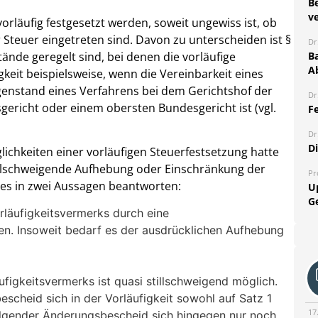
B
ve
orläufig festgesetzt werden, soweit ungewiss ist, ob
 Steuer eingetreten sind. Davon zu unterscheiden ist §
Dr
ände geregelt sind, bei denen die vorläufige
Ba
A
igkeit beispielsweise, wenn die Vereinbarkeit eines
enstand eines Verfahrens bei dem Gerichtshof der
Dr
richt oder einem obersten Bundesgericht ist (vgl.
Fe
Dr
D
lichkeiten einer vorläufigen Steuerfestsetzung hatte
 stillschweigende Aufhebung oder Einschränkung der
Pr
dies in zwei Aussagen beantworten:
U
G
rläufigkeitsvermerks durch eine
n. Insoweit bedarf es der ausdrücklichen Aufhebung
ufigkeitsvermerks ist quasi stillschweigend möglich.
scheid sich in der Vorläufigkeit sowohl auf Satz 1
17
folgender Änderungsbescheid sich hingegen nur noch