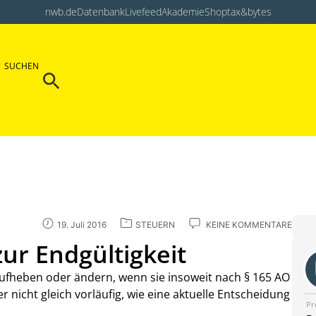
nwb.de
Datenbank
Livefeed
Akademie
Shop
tax&bytes
Search Button
SUCHEN
Search
for:
19. Juli 2016
STEUERN
KEINE KOMMENTARE
 zur Endgültigkeit
ufheben oder ändern, wenn sie insoweit nach § 165 AO
ber nicht gleich vorläufig, wie eine aktuelle Entscheidung
Pr