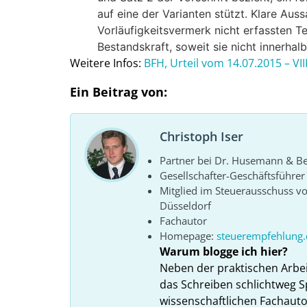
auf eine der Varianten stützt. Klare Aus
Vorläufigkeitsvermerk nicht erfassten T
Bestandskraft, soweit sie nicht innerhal
Weitere Infos:
BFH, Urteil vom 14.07.2015 –
VII
Ein Beitrag von:
Christoph Iser
Partner bei Dr. Husemann & Bel
Gesellschafter-Geschäftsführe
Mitglied im Steuerausschuss 
Düsseldorf
Fachautor
Homepage:
steuerempfehlung.
Warum blogge ich hier?
Neben der praktischen Arbe
das Schreiben schlichtweg S
wissenschaftlichen Fachauto