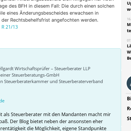
U
sage des BFH in diesem Fall: Die durch einen solchen
w
eile eines Änderungsbescheides erwachsen in
16
b der Rechtsbehelfsfrist angefochten werden.
Mi
I
R
21
/13
t
07
L
W
B
lgardt Wirtschaftsprüfer – Steuerberater LLP
r einer Steuerberatungs-GmbH
von Steuerberaterkammer und Steuerberaterverband
B
de
R
it als Steuerberater mit den Mandanten macht mir
S
paß. Der Blog bietet neben der ansonsten eher
rentätigkeit die Möglichkeit, eigene Standpunkte