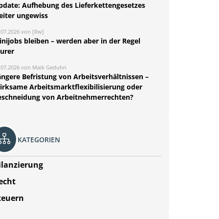
pdate: Aufhebung des Lieferkettengesetzes
eiter ungewiss
.07.2026 von [Rw]
nijobs bleiben – werden aber in der Regel
eurer
.07.2026 von Maik Geduhn
ängere Befristung von Arbeitsverhältnissen –
irksame Arbeitsmarktflexibilisierung oder
eschneidung von Arbeitnehmerrechten?
KATEGORIEN
ilanzierung
echt
teuern