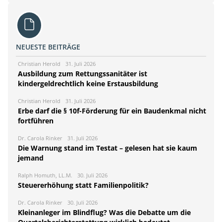
NEUESTE BEITRÄGE
Christian Herold
31. Juli 2026
Ausbildung zum Rettungssanitäter ist
kindergeldrechtlich keine Erstausbildung
Christian Herold
31. Juli 2026
Erbe darf die § 10f-Förderung für ein Baudenkmal nicht
fortführen
Dr. Carola Rinker
31. Juli 2026
Die Warnung stand im Testat – gelesen hat sie kaum
jemand
Ralph Homuth, LL.M.
30. Juli 2026
Steuererhöhung statt Familienpolitik?
Dr. Carola Rinker
30. Juli 2026
Kleinanleger im Blindflug? Was die Debatte um die