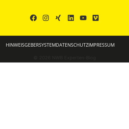
HINWEISGEBERSYSTEM
DATENSCHUTZ
IMPRESSUM
©
2026
NWB Experten-Blog