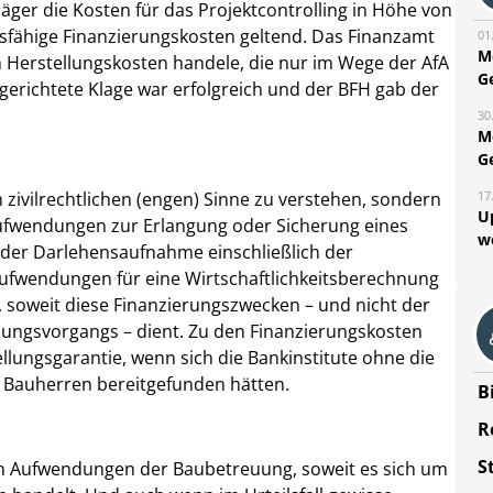
er die Kosten für das Projektcontrolling in Höhe von
gsfähige Finanzierungskosten geltend. Das Finanzamt
01
M
 Herstellungskosten handele, die nur im Wege der AfA
G
gerichtete Klage war erfolgreich und der BFH gab der
30
M
G
17
m zivilrechtlichen (engen) Sinne zu verstehen, sondern
U
 Aufwendungen zur Erlangung oder Sicherung eines
w
der Darlehensaufnahme einschließlich der
ufwendungen für eine Wirtschaftlichkeitsberechnung
, soweit diese Finanzierungszwecken – und nicht der
llungsvorgangs – dient. Zu den Finanzierungskosten
ellungsgarantie, wenn sich die Bankinstitute ohne die
e Bauherren bereitgefunden hätten.
B
R
S
h Aufwendungen der Baubetreuung, soweit es sich um