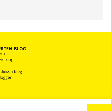
ERTEN-BLOG
ern
zierung
t
 diesen Blog
Blogger