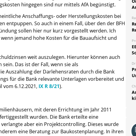
O
gskosten hingegen sind nur mittels AfA begünstigt.
A
meintliche Anschaffungs- oder Herstellungskosten bei
Ra
en entpuppen. So auch in einem Fall, über den der BFH
Re
R
ndung sollen hier nur kurz vorgestellt werden. Ich
, wenn jemand hohe Kosten für die Bauaufsicht und
Pr
E
S
Schuldzinsen weit auszulegen. Hierunter können auch
sein. Das ist der Fall, wenn sie als
Dr
Pr
 die Auszahlung der Darlehensraten durch die Bank
U
ngs für die Bank relevante Unterlagen vorbereitet und
il vom 6.12.2021,
IX R 8/21
).
Ch
A
k
ilienhäusern, mit deren Errichtung im Jahr 2011
rtiggestellt wurden. Die Bank erteilte eine
verlangte aber ein Projektcontrolling. Dieses wurde
anderem eine Beratung zur Baukostenplanung. In ihren