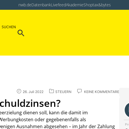
nwb.de
Datenbank
Livefeed
Akademie
Shop
tax&bytes
Search Button
SUCHEN
Search
for:
26. Juli 2022
STEUERN
KEINE KOMMENTARE
Schuldzinsen?
eerzielung dienen soll, kann die damit im
erbungkosten oder gegebenenfalls als
Pr
wenigen Ausnahmen abgesehen – im Jahr der Zahlung