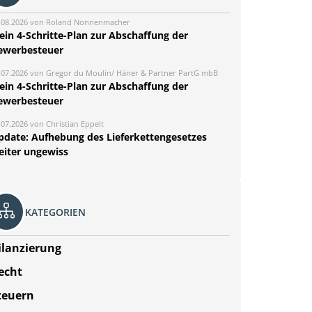
.08.2026 von Roland Nonnenmacher
ein 4-Schritte-Plan zur Abschaffung der
ewerbesteuer
.07.2026 von Gregor du Moulin/ Häner & Partner PartG mbB
ein 4-Schritte-Plan zur Abschaffung der
ewerbesteuer
.07.2026 von Christian Eppelt
pdate: Aufhebung des Lieferkettengesetzes
eiter ungewiss
KATEGORIEN
ilanzierung
echt
teuern