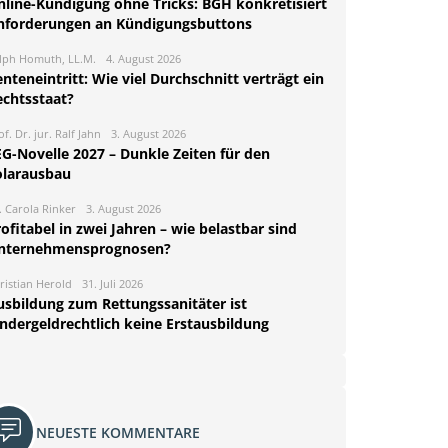
nline-Kündigung ohne Tricks: BGH konkretisiert
nforderungen an Kündigungsbuttons
lph Homuth, LL.M.
4. August 2026
nteneintritt: Wie viel Durchschnitt verträgt ein
echtsstaat?
of. Dr. jur. Ralf Jahn
3. August 2026
EG-Novelle 2027 – Dunkle Zeiten für den
olarausbau
. Carola Rinker
3. August 2026
ofitabel in zwei Jahren – wie belastbar sind
nternehmensprognosen?
ristian Herold
31. Juli 2026
usbildung zum Rettungssanitäter ist
indergeldrechtlich keine Erstausbildung
NEUESTE KOMMENTARE