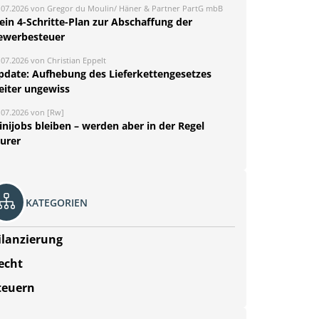
.07.2026 von Gregor du Moulin/ Häner & Partner PartG mbB
ein 4-Schritte-Plan zur Abschaffung der
ewerbesteuer
.07.2026 von Christian Eppelt
pdate: Aufhebung des Lieferkettengesetzes
eiter ungewiss
.07.2026 von [Rw]
nijobs bleiben – werden aber in der Regel
eurer
KATEGORIEN
ilanzierung
echt
teuern