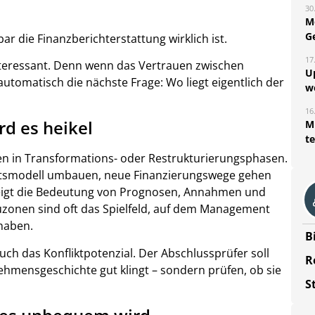
30
M
G
r die Finanzberichterstattung wirklich ist.
17
nteressant. Denn wenn das Vertrauen zwischen
U
automatisch die nächste Frage: Wo liegt eigentlich der
w
16
d es heikel
Mi
t
nen in Transformations- oder Restrukturierungsphasen.
tsmodell umbauen, neue Finanzierungswege gehen
teigt die Bedeutung von Prognosen, Annahmen und
onen sind oft das Spielfeld, auf dem Management
haben.
B
ch das Konfliktpotenzial. Der Abschlussprüfer soll
R
nehmensgeschichte gut klingt – sondern prüfen, ob sie
S