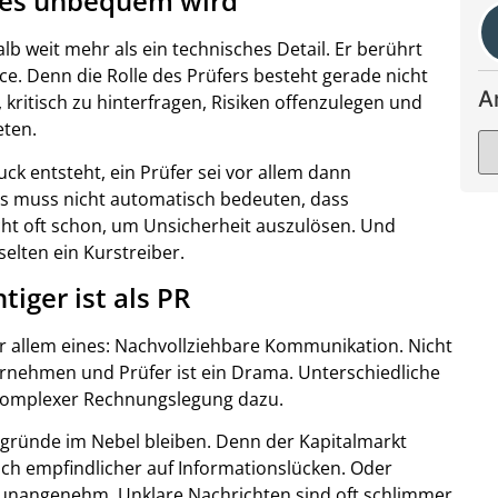
 es unbequem wird
lb weit mehr als ein technisches Detail. Er berührt
. Denn die Rolle des Prüfers besteht gerade nicht
A
 kritisch zu hinterfragen, Risiken offenzulegen und
eten.
ck entsteht, ein Prüfer sei vor allem dann
as muss nicht automatisch bedeuten, dass
cht oft schon, um Unsicherheit auszulösen. Und
selten ein Kurstreiber.
iger ist als PR
or allem eines: Nachvollziehbare Kommunikation. Nicht
rnehmen und Prüfer ist ein Drama. Unterschiedliche
 komplexer Rechnungslegung dazu.
rgründe im Nebel bleiben. Denn der Kapitalmarkt
noch empfindlicher auf Informationslücken. Oder
d unangenehm. Unklare Nachrichten sind oft schlimmer.