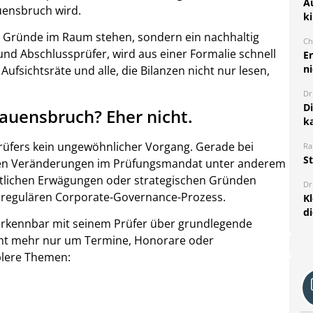
A
uensbruch wird.
k
e Gründe im Raum stehen, sondern ein nachhaltig
Ch
nd Abschlussprüfer, wird aus einer Formalie schnell
E
ni
Aufsichtsräte und alle, die Bilanzen nicht nur lesen,
Dr
D
auensbruch? Eher nicht.
k
prüfers kein ungewöhnlicher Vorgang. Gerade bei
Ra
S
nen Veränderungen im Prüfungsmandat unter anderem
aftlichen Erwägungen oder strategischen Gründen
Dr
 regulären Corporate-Governance-Prozess.
K
d
erkennbar mit seinem Prüfer über grundlegende
icht mehr nur um Termine, Honorare oder
blere Themen: