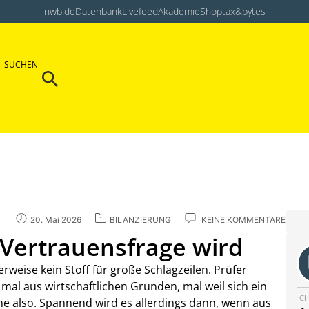
nwb.de
Datenbank
Livefeed
Akademie
Shop
tax&bytes
Search Button
SUCHEN
Search
for:
20. Mai 2026
BILANZIERUNG
KEINE KOMMENTARE
 Vertrauensfrage wird
weise kein Stoff für große Schlagzeilen. Prüfer
al aus wirtschaftlichen Gründen, mal weil sich ein
Ch
ne also. Spannend wird es allerdings dann, wenn aus