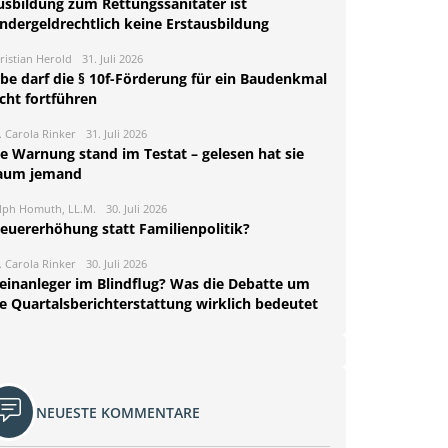
usbildung zum Rettungssanitäter ist
indergeldrechtlich keine Erstausbildung
ristian Herold
31. Juli 2026
rbe darf die § 10f-Förderung für ein Baudenkmal
cht fortführen
. Carola Rinker
31. Juli 2026
ie Warnung stand im Testat – gelesen hat sie
aum jemand
lph Homuth, LL.M.
30. Juli 2026
teuererhöhung statt Familienpolitik?
. Carola Rinker
30. Juli 2026
leinanleger im Blindflug? Was die Debatte um
ie Quartalsberichterstattung wirklich bedeutet
NEUESTE KOMMENTARE