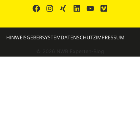
HINWEISGEBERSYSTEM
DATENSCHUTZ
IMPRESSUM
©
2026
NWB Experten-Blog