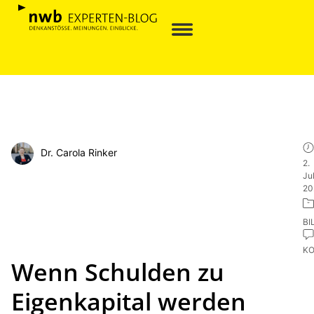
Dr. Carola Rinker
2.
Jul
20
BI
K
Wenn Schulden zu
Eigenkapital werden