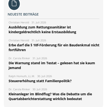
NEUESTE BEITRÄGE
Christian Herold
31. Juli 2026
Ausbildung zum Rettungssanitäter ist
kindergeldrechtlich keine Erstausbildung
Christian Herold
31. Juli 2026
Erbe darf die § 10f-Förderung für ein Baudenkmal nicht
fortführen
Dr. Carola Rinker
31. Juli 2026
Die Warnung stand im Testat – gelesen hat sie kaum
jemand
Ralph Homuth, LL.M.
30. Juli 2026
Steuererhöhung statt Familienpolitik?
Dr. Carola Rinker
30. Juli 2026
Kleinanleger im Blindflug? Was die Debatte um die
Quartalsberichterstattung wirklich bedeutet