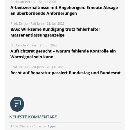
Christian Herold
22. Juli 2026
Arbeitsverhältnisse mit Angehörigen: Erneute Absage
an überbordende Anforderungen
Prof. Dr. jur. Ralf Jahn
21. Juli 2026
BAG: Wirksame Kündigung trotz fehlerhafter
Massenentlassungsanzeige
Dr. Carola Rinker
21. Juli 2026
Aufsichtsrat gesucht – warum fehlende Kontrolle ein
Warnsignal sein kann
Prof. Dr. jur. Ralf Jahn
20. Juli 2026
Recht auf Reparatur passiert Bundestag und Bundesrat
NEUESTE KOMMENTARE
17.07.2026 von Christian Eppelt