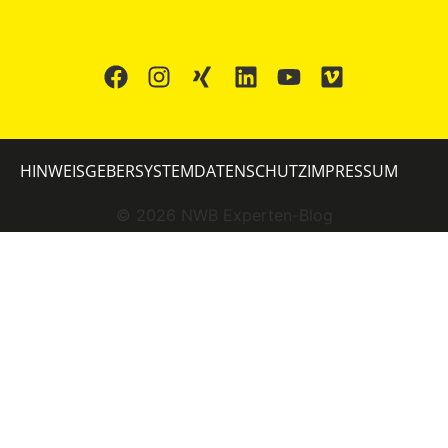
HINWEISGEBERSYSTEM
DATENSCHUTZ
IMPRESSUM
©
2026
NWB Experten-Blog