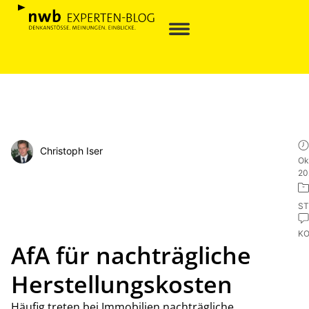
Christoph Iser
Ok
20
ST
K
AfA für nachträgliche
Herstellungskosten
Häufig treten bei Immobilien nachträgliche