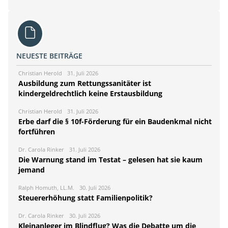
NEUESTE BEITRÄGE
Christian Herold
31. Juli 2026
Ausbildung zum Rettungssanitäter ist
kindergeldrechtlich keine Erstausbildung
Christian Herold
31. Juli 2026
Erbe darf die § 10f-Förderung für ein Baudenkmal nicht
fortführen
Dr. Carola Rinker
31. Juli 2026
Die Warnung stand im Testat – gelesen hat sie kaum
jemand
Ralph Homuth, LL.M.
30. Juli 2026
Steuererhöhung statt Familienpolitik?
Dr. Carola Rinker
30. Juli 2026
Kleinanleger im Blindflug? Was die Debatte um die