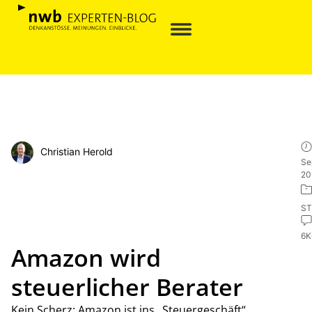
Christian Herold
Se
20
ST
6
Amazon wird
steuerlicher Berater
Kein Scherz: Amazon ist ins „Steuergeschäft“