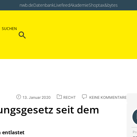
nwb.de
Datenbank
Livefeed
Akademie
Shop
tax&bytes
Search Button
SUCHEN
Search
for:
13. Januar 2020
RECHT
KEINE KOMMENTARE
ungsgesetz seit dem
 entlastet
Pr