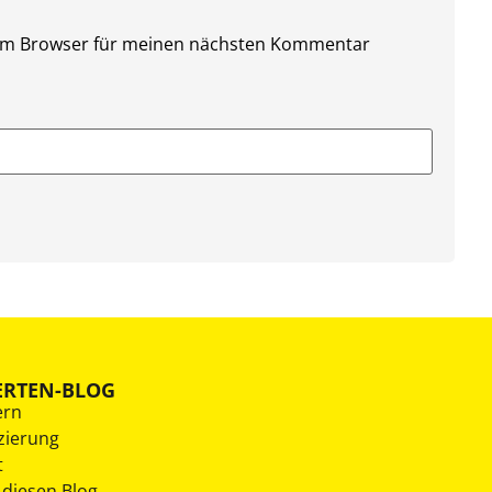
sem Browser für meinen nächsten Kommentar
ERTEN-BLOG
ern
zierung
t
 diesen Blog