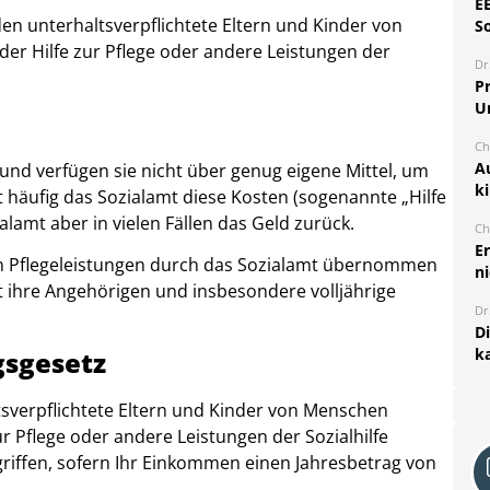
E
n unterhaltsverpflichtete Eltern und Kinder von
S
der Hilfe zur Pflege oder andere Leistungen der
Dr
Pr
U
Ch
A
und verfügen sie nicht über genug eigene Mittel, um
k
 häufig das Sozialamt diese Kosten (sogenannte „Hilfe
ialamt aber in vielen Fällen das Geld zurück.
Ch
E
en Pflegeleistungen durch das Sozialamt übernommen
ni
t ihre Angehörigen und insbesondere volljährige
Dr
D
k
gsgesetz
sverpflichtete Eltern und Kinder von Menschen
zur Pflege oder andere Leistungen der Sozialhilfe
egriffen, sofern Ihr Einkommen einen Jahresbetrag von