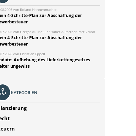
.08.2026 von Roland Nonnenmacher
ein 4-Schritte-Plan zur Abschaffung der
ewerbesteuer
.07.2026 von Gregor du Moulin/ Häner & Partner PartG mbB
ein 4-Schritte-Plan zur Abschaffung der
ewerbesteuer
.07.2026 von Christian Eppelt
pdate: Aufhebung des Lieferkettengesetzes
eiter ungewiss
KATEGORIEN
ilanzierung
echt
teuern