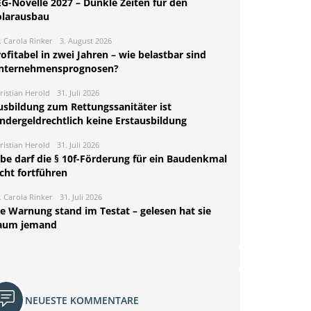
EG-Novelle 2027 – Dunkle Zeiten für den
olarausbau
. Carola Rinker
3. August 2026
ofitabel in zwei Jahren – wie belastbar sind
nternehmensprognosen?
ristian Herold
31. Juli 2026
usbildung zum Rettungssanitäter ist
indergeldrechtlich keine Erstausbildung
ristian Herold
31. Juli 2026
rbe darf die § 10f-Förderung für ein Baudenkmal
cht fortführen
. Carola Rinker
31. Juli 2026
ie Warnung stand im Testat – gelesen hat sie
aum jemand
NEUESTE KOMMENTARE