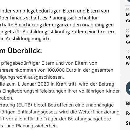
01
nder von pflegebedürftigen Eltern und Eltern von
M
ber hinaus schafft es Planungssicherheit für
G
rhafte Absicherung der ergänzenden unabhängigen
30
dgets für Ausbildung ist künftig zudem eine breitere
M
n Ausbildung möglich.
G
m Überblick:
17
U
pflegebedürftiger Eltern und von Eltern von
w
 Jahreseinkommen von 100.000 Euro in der gesamten
digungsrecht ausgeschlossen.
die zum 1. Januar 2020 in Kraft tritt, wird der Beitrag
 Eingliederungshilfeleistungen ihrer volljährigen Kinder
 haben.
B
ratung (EUTB) bietet Betroffenen eine unabhängige
örigen-Entlastungsgesetz wird die Weiterfinanzierung
R
ft vor allem für die Träger der Beratungsangebote
S
ts- und Planungssicherheit.