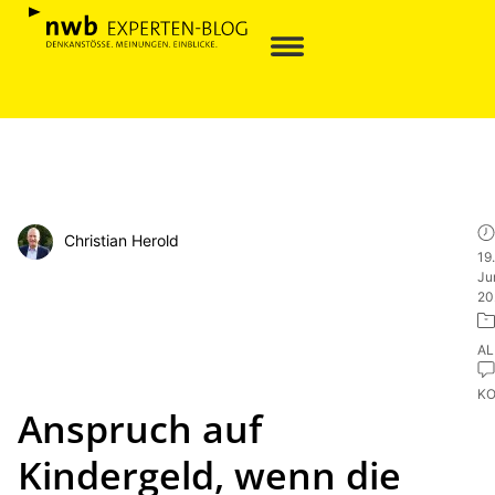
Christian Herold
19.
Ju
20
AL
K
Anspruch auf
Kindergeld, wenn die