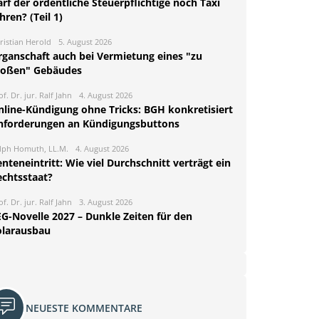
rf der ordentliche Steuerpflichtige noch Taxi
hren? (Teil 1)
ristian Herold
5. August 2026
rganschaft auch bei Vermietung eines "zu
roßen" Gebäudes
of. Dr. jur. Ralf Jahn
4. August 2026
nline-Kündigung ohne Tricks: BGH konkretisiert
nforderungen an Kündigungsbuttons
lph Homuth, LL.M.
4. August 2026
nteneintritt: Wie viel Durchschnitt verträgt ein
echtsstaat?
of. Dr. jur. Ralf Jahn
3. August 2026
EG-Novelle 2027 – Dunkle Zeiten für den
olarausbau
NEUESTE KOMMENTARE