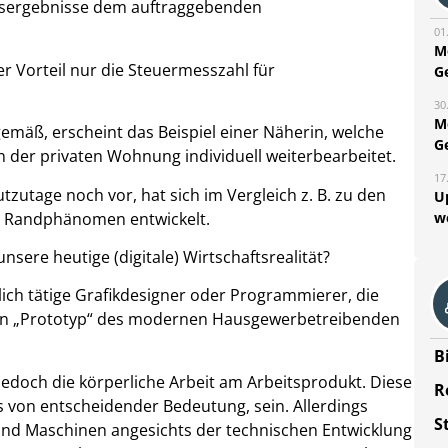
itsergebnisse dem auftraggebenden
01
M
er Vorteil nur die Steuermesszahl für
G
30
M
tgemäß, erscheint das Beispiel einer Näherin, welche
G
n der privaten Wohnung individuell weiterbearbeitet.
17
utage noch vor, hat sich im Vergleich z. B. zu den
U
m Randphänomen entwickelt.
w
sere heutige (digitale) Wirtschaftsrealität?
ch tätige Grafikdesigner oder Programmierer, die
den „Prototyp“ des modernen Hausgewerbetreibenden
B
jedoch die körperliche Arbeit am Arbeitsprodukt. Diese
R
 von entscheidender Bedeutung, sein. Allerdings
S
 und Maschinen angesichts der technischen Entwicklung