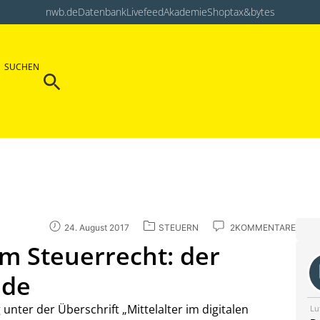
nwb.de
Datenbank
Livefeed
Akademie
Shop
tax&bytes
Search Button
SUCHEN
Search
for:
24. August 2017
STEUERN
2KOMMENTARE
im Steuerrecht: der
nde
unter der Überschrift „Mittelalter im digitalen
Lu