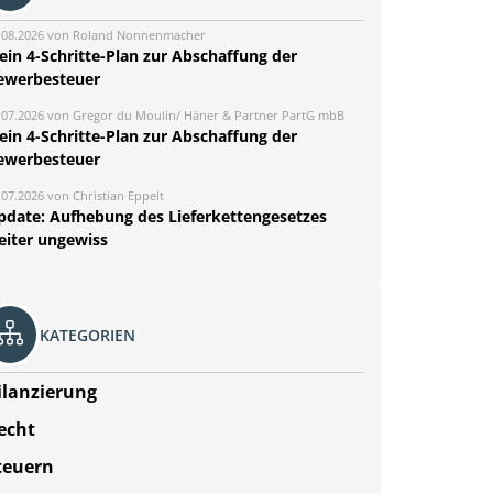
.08.2026 von Roland Nonnenmacher
ein 4-Schritte-Plan zur Abschaffung der
ewerbesteuer
.07.2026 von Gregor du Moulin/ Häner & Partner PartG mbB
ein 4-Schritte-Plan zur Abschaffung der
ewerbesteuer
.07.2026 von Christian Eppelt
pdate: Aufhebung des Lieferkettengesetzes
eiter ungewiss
KATEGORIEN
ilanzierung
echt
teuern