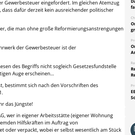
Da
 der Gewerbesteuer eingefordert. Im gleichen Atemzug
fa
 dass dafür derzeit kein ausreichender politischer
Ch
O
euer, die man ohne große Reformierungsanstrengungen
g
Pr
O
hrwerk der Gewerbesteuer ist der
A
Ra
Lesen des Begriffs nicht sogleich Gesetzesfundstelle
Re
stigen Auge erscheinen…
R
, bestimmt sich nach den Vorschriften des
Pr
E
1.
S
hr das Jüngste!
G, wer in eigener Arbeitsstätte (eigener Wohnung
fremden Hilfskräften im Auftrag von
t oder verpackt, wobei er selbst wesentlich am Stück