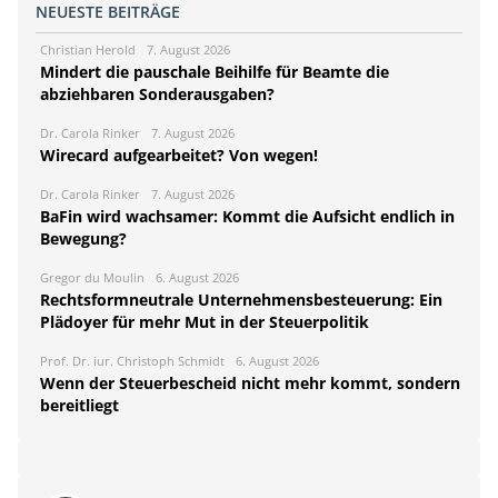
NEUESTE BEITRÄGE
Christian Herold
7. August 2026
Mindert die pauschale Beihilfe für Beamte die
abziehbaren Sonderausgaben?
Dr. Carola Rinker
7. August 2026
Wirecard aufgearbeitet? Von wegen!
Dr. Carola Rinker
7. August 2026
BaFin wird wachsamer: Kommt die Aufsicht endlich in
Bewegung?
Gregor du Moulin
6. August 2026
Rechtsformneutrale Unternehmensbesteuerung: Ein
Plädoyer für mehr Mut in der Steuerpolitik
Prof. Dr. iur. Christoph Schmidt
6. August 2026
Wenn der Steuerbescheid nicht mehr kommt, sondern
bereitliegt