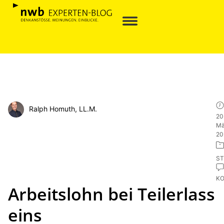
Ralph Homuth, LL.M.
20
Mä
20
ST
K
Arbeitslohn bei Teilerlass
eins