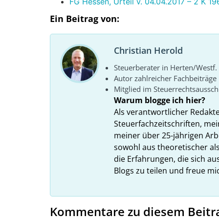
FG Hessen, Urteil v. 04.04.2017 – 2 K 19
Ein Beitrag von:
Christian Herold
Steuerberater in Herten/Westf.
Autor zahlreicher Fachbeiträge
Mitglied im Steuerrechtsaussc
Warum blogge ich hier?
Als verantwortlicher Redakt
Steuerfachzeitschriften, mei
meiner über 25-jährigen Arbe
sowohl aus theoretischer als
die Erfahrungen, die sich a
Blogs zu teilen und freue m
Kommentare zu diesem Beitr