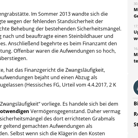
30
M
iliengrabstätte. Im Sommer 2013 wandte sich die
G
gte wegen der fehlenden Standsicherheit der
17
echte Behebung der bestehenden Sicherheitsmängel.
U
g nach und beauftragte einen Steinbildhauer und
w
bes. Anschließend begehrte es beim Finanzamt den
16
stung. Offenbar waren die Aufwendungen so hoch,
Mi
überstiegen.
t
 hat das Finanzgericht die Zwangsläufigkeit,
Aufwendungen bejaht und einen Abzug als
gelassen (Hessisches FG, Urteil vom 4.4.2017, 2 K
B
„Zwangsläufigkeit“ vorliege. Es handele sich bei dem
notwendigen
Vermögensgegenstand. Daher vermag
R
sicherheitsmängel des dort errichteten Grabmals
S
er geltend gemachten Aufwendungen als
en. Selbst wenn sich die Klägerin den Kosten