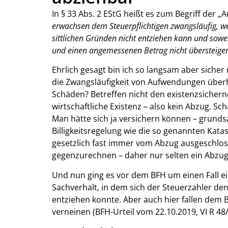
In § 33 Abs. 2 EStG heißt es zum Begriff der 
erwachsen dem Steuerpflichtigen zwangsläufig, wen
sittlichen Gründen nicht entziehen kann und so
und einen angemessenen Betrag nicht übersteigen
Ehrlich gesagt bin ich so langsam aber siche
die Zwangsläufigkeit von Aufwendungen überh
Schäden? Betreffen nicht den existenzsichernd
wirtschaftliche Existenz – also kein Abzug. 
Man hätte sich ja versichern können – grunds
Billigkeitsregelung wie die so genannten Kat
gesetzlich fast immer vom Abzug ausgeschloss
gegenzurechnen – daher nur selten ein Abzug
Und nun ging es vor dem BFH um einen Fall e
Sachverhalt, in dem sich der Steuerzahler de
entziehen konnte. Aber auch hier fallen dem
verneinen (BFH-Urteil vom 22.10.2019, VI R 48/