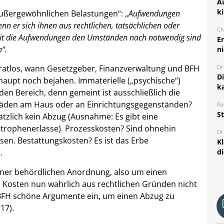
A
k
„Außergewöhnlichen Belastungen“: „
Aufwendungen
n er sich ihnen aus rechtlichen, tatsächlichen oder
Ch
weit die Aufwendungen den Umständen nach notwendig sind
E
“.
ni
Dr
r ratlos, wann Gesetzgeber, Finanzverwaltung und BFH
D
aupt noch bejahen. Immaterielle („psychische“)
k
en Bereich, denn gemeint ist ausschließlich die
Schäden am Haus oder an Einrichtungsgegenständen?
Ra
S
ätzlich kein Abzug (Ausnahme: Es gibt eine
astrophenerlasse). Prozesskosten? Sind ohnehin
Dr
en. Bestattungskosten? Es ist das Erbe
K
d
.
iner behördlichen Anordnung, also um einen
n Kosten nun wahrlich aus rechtlichen Gründen nicht
 BFH schöne Argumente ein, um einen Abzug zu
17).