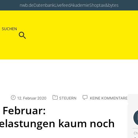
nwb.de
Datenbank
Livefeed
Akademie
Shop
tax&bytes
Search Button
SUCHEN
Search
for:
12. Februar 2020
STEUERN
KEINE KOMMENTARE
 Februar:
elastungen kaum noch
Ch