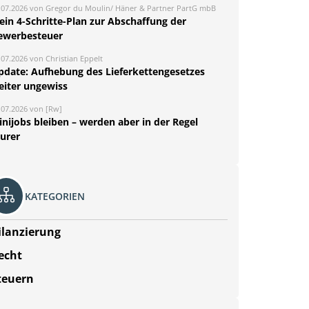
.07.2026 von Gregor du Moulin/ Häner & Partner PartG mbB
ein 4-Schritte-Plan zur Abschaffung der
ewerbesteuer
.07.2026 von Christian Eppelt
pdate: Aufhebung des Lieferkettengesetzes
eiter ungewiss
.07.2026 von [Rw]
nijobs bleiben – werden aber in der Regel
eurer
KATEGORIEN
ilanzierung
echt
teuern