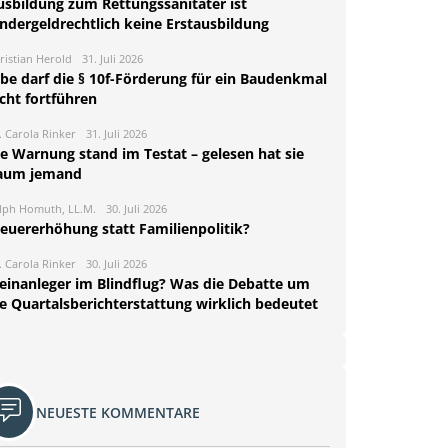
usbildung zum Rettungssanitäter ist
indergeldrechtlich keine Erstausbildung
ristian Herold
31. Juli 2026
rbe darf die § 10f-Förderung für ein Baudenkmal
cht fortführen
. Carola Rinker
31. Juli 2026
ie Warnung stand im Testat – gelesen hat sie
aum jemand
lph Homuth, LL.M.
30. Juli 2026
teuererhöhung statt Familienpolitik?
. Carola Rinker
30. Juli 2026
leinanleger im Blindflug? Was die Debatte um
ie Quartalsberichterstattung wirklich bedeutet
NEUESTE KOMMENTARE