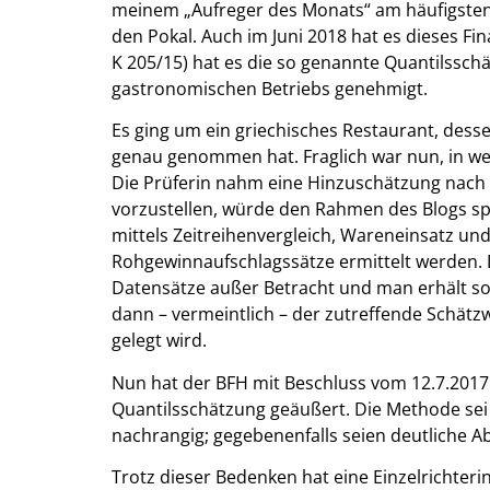
meinem „Aufreger des Monats“ am häufigsten
den Pokal. Auch im Juni 2018 hat es dieses Fin
K 205/15) hat es die so genannte Quantilssch
gastronomischen Betriebs genehmigt.
Es ging um ein griechisches Restaurant, desse
genau genommen hat. Fraglich war nun, in w
Die Prüferin nahm eine Hinzuschätzung nach
vorzustellen, würde den Rahmen des Blogs sp
mittels Zeitreihenvergleich, Wareneinsatz u
Rohgewinnaufschlagssätze ermittelt werden. 
Datensätze außer Betracht und man erhält so
dann – vermeintlich – der zutreffende Schä
gelegt wird.
Nun hat der BFH mit Beschluss vom 12.7.2017 (X
Quantilsschätzung geäußert. Die Methode se
nachrangig; gegebenenfalls seien deutliche Ab
Trotz dieser Bedenken hat eine Einzelrichter