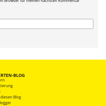
sem Browser für meinen nächsten Kommentar
ERTEN-BLOG
ern
zierung
t
 diesen Blog
Blogger