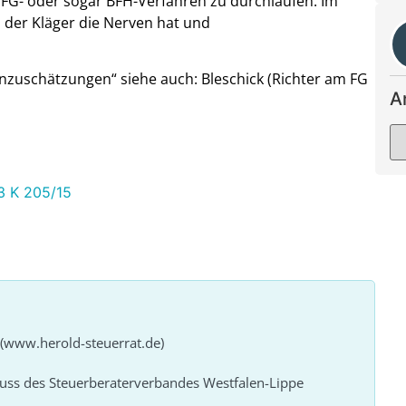
n FG- oder sogar BFH-Verfahren zu durchlaufen. Im
s der Kläger die Nerven hat und
uschätzungen“ siehe auch: Bleschick (Richter am FG
A
3 K 205/15
 (www.herold-steuerrat.de)
huss des Steuerberaterverbandes Westfalen-Lippe