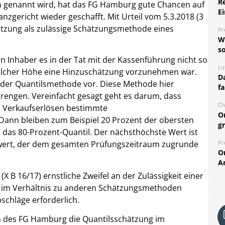
R
 genannt wird, hat das FG Hamburg gute Chancen auf
Ei
anzgericht wieder geschafft. Mit Urteil vom 5.3.2018 (3
ätzung als zulässige Schätzungsmethode eines
Pr
W
so
n Inhaber es in der Tat mit der Kassenführung nicht so
Lu
elcher Höhe eine Hinzuschätzung vorzunehmen war.
Da
 der Quantilsmethode vor. Diese Methode hier
fa
rengen. Vereinfacht gesagt geht es darum, dass
Ch
nd Verkaufserlösen bestimmte
O
Dann bleiben zum Beispiel 20 Prozent der obersten
g
 das 80-Prozent-Quantil. Der nächsthöchste Wert ist
Pr
tzwert, der dem gesamten Prüfungszeitraum zugrunde
O
A
 B 16/17) ernstliche Zweifel an der Zulässigkeit einer
i im Verhältnis zu anderen Schätzungsmethoden
schläge erforderlich.
in des FG Hamburg die Quantilsschätzung im