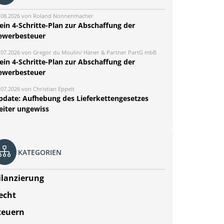
.08.2026 von Roland Nonnenmacher
ein 4-Schritte-Plan zur Abschaffung der
ewerbesteuer
.07.2026 von Gregor du Moulin/ Häner & Partner PartG mbB
ein 4-Schritte-Plan zur Abschaffung der
ewerbesteuer
.07.2026 von Christian Eppelt
pdate: Aufhebung des Lieferkettengesetzes
eiter ungewiss
KATEGORIEN
ilanzierung
echt
teuern