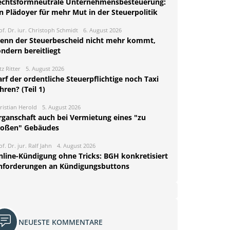
echtsformneutrale Unternehmensbesteuerung:
n Plädoyer für mehr Mut in der Steuerpolitik
of. Dr. iur. Christoph Schmidt
6. August 2026
enn der Steuerbescheid nicht mehr kommt,
ndern bereitliegt
tz Ritter
5. August 2026
rf der ordentliche Steuerpflichtige noch Taxi
hren? (Teil 1)
ristian Herold
5. August 2026
rganschaft auch bei Vermietung eines "zu
roßen" Gebäudes
of. Dr. jur. Ralf Jahn
4. August 2026
nline-Kündigung ohne Tricks: BGH konkretisiert
nforderungen an Kündigungsbuttons
NEUESTE KOMMENTARE