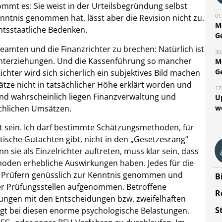
ommt es: Sie weist in der Urteilsbegründung selbst
01
enntnis genommen hat, lässt aber die Revision nicht zu.
M
chtsstaatliche Bedenken.
G
beamten und die Finanzrichter zu brechen: Natürlich ist
30
hinterziehungen. Und die Kassenführung so mancher
M
G
chter wird sich sicherlich ein subjektives Bild machen
ze nicht in tatsächlicher Höhe erklärt worden und
17
Und wahrscheinlich liegen Finanzverwaltung und
U
ächlichen Umsätzen.
w
et sein. Ich darf bestimmte Schätzungsmethoden, für
tische Gutachten gibt, nicht in den „Gesetzesrang“
 sie als Einzelrichter auftreten, muss klar sein, dass
hoden erhebliche Auswirkungen haben. Jedes für die
en Prüfern genüsslich zur Kenntnis genommen und
B
er Prüfungsstellen aufgenommen. Betroffene
R
üfungen mit den Entscheidungen bzw. zweifelhaften
S
gt bei diesen enorme psychologische Belastungen.