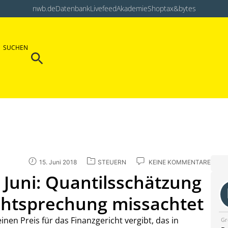
nwb.de
Datenbank
Livefeed
Akademie
Shop
tax&bytes
Search Button
SUCHEN
Search
for:
15. Juni 2018
STEUERN
KEINE KOMMENTARE
Juni: Quantilsschätzung
htsprechung missachtet
n Preis für das Finanzgericht vergibt, das in
Gr