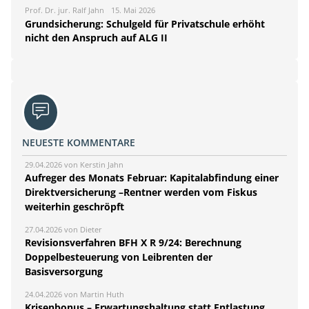
Prof. Dr. jur. Ralf Jahn
15. Mai 2026
Grundsicherung: Schulgeld für Privatschule erhöht
nicht den Anspruch auf ALG II
NEUESTE KOMMENTARE
29.04.2026 von Kerstin Jahn
Aufreger des Monats Februar: Kapitalabfindung einer
Direktversicherung –Rentner werden vom Fiskus
weiterhin geschröpft
27.04.2026 von Dieter
Revisionsverfahren BFH X R 9/24: Berechnung
Doppelbesteuerung von Leibrenten der
Basisversorgung
24.04.2026 von Martin Huth
Krisenbonus – Erwartungshaltung statt Entlastung