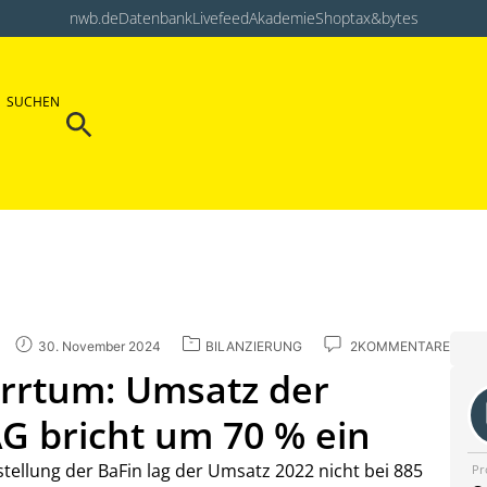
nwb.de
Datenbank
Livefeed
Akademie
Shop
tax&bytes
Search Button
SUCHEN
Search
for:
30. November 2024
BILANZIERUNG
2KOMMENTARE
zirrtum: Umsatz der
 bricht um 70 % ein
tstellung der BaFin lag der Umsatz 2022 nicht bei 885
Pr