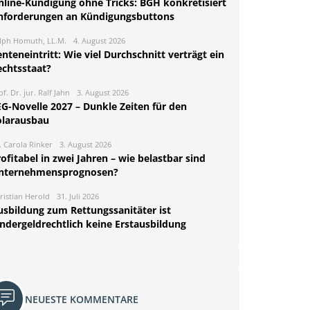
nline-Kündigung ohne Tricks: BGH konkretisiert
nforderungen an Kündigungsbuttons
lph Homuth, LL.M.
4. August 2026
nteneintritt: Wie viel Durchschnitt verträgt ein
echtsstaat?
of. Dr. jur. Ralf Jahn
3. August 2026
EG-Novelle 2027 – Dunkle Zeiten für den
olarausbau
. Carola Rinker
3. August 2026
ofitabel in zwei Jahren – wie belastbar sind
nternehmensprognosen?
ristian Herold
31. Juli 2026
usbildung zum Rettungssanitäter ist
indergeldrechtlich keine Erstausbildung
NEUESTE KOMMENTARE