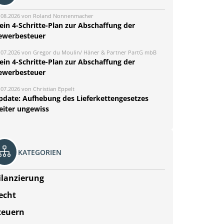
.08.2026 von Roland Nonnenmacher
ein 4-Schritte-Plan zur Abschaffung der
ewerbesteuer
.07.2026 von Gregor du Moulin/ Häner & Partner PartG mbB
ein 4-Schritte-Plan zur Abschaffung der
ewerbesteuer
.07.2026 von Christian Eppelt
pdate: Aufhebung des Lieferkettengesetzes
eiter ungewiss
KATEGORIEN
ilanzierung
echt
teuern