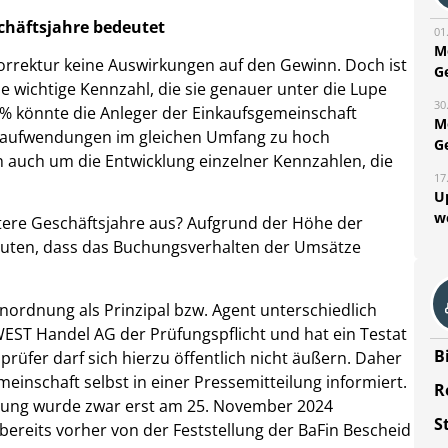
schäftsjahre bedeutet
01
M
orrektur keine Auswirkungen auf den Gewinn.
Doch ist
G
e wichtige Kennzahl, die sie genauer unter die Lupe
30
% könnte die Anleger der Einkaufsgemeinschaft
M
alaufwendungen im gleichen Umfang zu hoch
G
 auch um die Entwicklung einzelner Kennzahlen, die
17
U
w
pätere Geschäftsjahre aus? Aufgrund der Höhe der
uten, dass das Buchungsverhalten der Umsätze
Einordnung als Prinzipal bzw. Agent unterschiedlich
EST Handel AG der Prüfungspflicht und hat ein Testat
B
rüfer darf sich hierzu öffentlich nicht äußern. Daher
inschaft selbst in einer Pressemitteilung informiert.
R
stellung wurde zwar erst am 25. November 2024
S
bereits vorher von der Feststellung der BaFin Bescheid