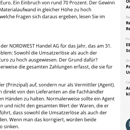
O
n Euro. Ein Einbruch von rund 70 Prozent. Der Gewinn
A
 Materialaufwand in gleicher Höhe zu hoch
welche Fragen sich daraus ergeben, lesen Sie im
Ra
Re
R
Pr
E
 der NORDWEST Handel AG für das Jahr, das am 31.
S
oblem: Sowohl die Umsatzerlöse als auch der
Euro zu hoch ausgewiesen. Der Grund dafür?
Dr
rweise die gesamten Zahlungen erfasst, die sie für
Pr
U
Ch
 (Prinzipal) auf, sondern nur als Vermittler (Agent).
A
direkt von den Lieferanten an die Fachhändler
k
den Händen zu halten. Normalerweise sollte ein Agent
en und nicht den gesamten Wert der Waren, die er
führt, dass sowohl die Umsatzerlöse als auch der
den. Wenn man das korrigiert, würden beide
o sinken.