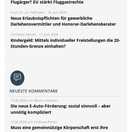
Flugärger? EU stärkt Fluggastrechte
Prof. Dr. jur. Ralf Jahn
18. Juni 2026
Neue Erlaubnispflichten für gewerbliche
Darlehensvermittler und Honorar-Darlehensberater
Christian Herold
17. Juni 2026
Kindergeld: Mittels individueller Freistellungen die 20-
Stunden-Grenze einhalten?
NEUESTE KOMMENTARE
15.06.2026 von Bjoern Holstein
Die neue E-Auto-Förderung: sozial sinnvoll – aber
unnötig kompliziert
12.06.2026 von Andreas Printz
Muss eine gemeinnützige Körperschaft erst ihre