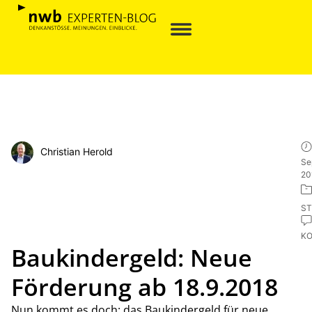
Christian Herold
Se
20
ST
K
Baukindergeld: Neue
Förderung ab 18.9.2018
Nun kommt es doch: das Baukindergeld für neue