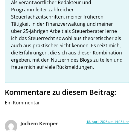
Als verantwortlicher Redakteur und
Programmleiter zahlreicher
Steuerfachzeitschriften, meiner früheren
Tätigkeit in der Finanzverwaltung und meiner
über 25-jährigen Arbeit als Steuerberater lerne
ich das Steuerrecht sowohl aus theoretischer als
auch aus praktischer Sicht kennen. Es reizt mich,
die Erfahrungen, die sich aus dieser Kombination
ergeben, mit den Nutzern des Blogs zu teilen und
freue mich auf viele Rückmeldungen.
Kommentare zu diesem Beitrag:
Ein Kommentar
18. April 2023 um 14:13 Uhr
Jochem Kemper