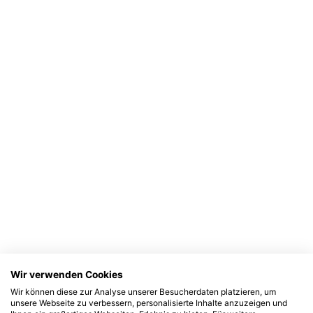
Wir verwenden Cookies
Wir können diese zur Analyse unserer Besucherdaten platzieren, um
unsere Webseite zu verbessern, personalisierte Inhalte anzuzeigen und