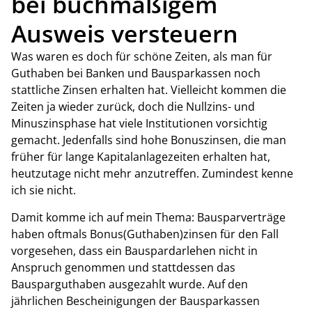
bei buchmäßigem
Ausweis versteuern
Was waren es doch für schöne Zeiten, als man für
Guthaben bei Banken und Bausparkassen noch
stattliche Zinsen erhalten hat. Vielleicht kommen die
Zeiten ja wieder zurück, doch die Nullzins- und
Minuszinsphase hat viele Institutionen vorsichtig
gemacht. Jedenfalls sind hohe Bonuszinsen, die man
früher für lange Kapitalanlagezeiten erhalten hat,
heutzutage nicht mehr anzutreffen. Zumindest kenne
ich sie nicht.
Damit komme ich auf mein Thema: Bausparverträge
haben oftmals Bonus(Guthaben)zinsen für den Fall
vorgesehen, dass ein Bauspardarlehen nicht in
Anspruch genommen und stattdessen das
Bausparguthaben ausgezahlt wurde. Auf den
jährlichen Bescheinigungen der Bausparkassen