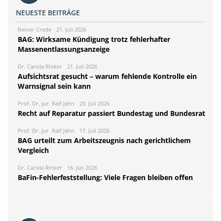
NEUESTE BEITRÄGE
Reiner Crede
21. Juli 2026
BAG: Wirksame Kündigung trotz fehlerhafter
Massenentlassungsanzeige
Dr. Carola Rinker
21. Juli 2026
Aufsichtsrat gesucht – warum fehlende Kontrolle ein
Warnsignal sein kann
Prof. Dr. jur. Ralf Jahn
20. Juli 2026
Recht auf Reparatur passiert Bundestag und Bundesrat
Prof. Dr. jur. Ralf Jahn
17. Juli 2026
BAG urteilt zum Arbeitszeugnis nach gerichtlichem
Vergleich
Dr. Carola Rinker
16. Juli 2026
BaFin-Fehlerfeststellung: Viele Fragen bleiben offen