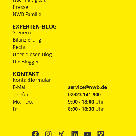
Presse
NWB Familie
EXPERTEN-BLOG
Steuern
Bilanzierung
Recht
Über diesen Blog
Die Blogger
KONTAKT
Kontaktformular
E-Mail:
service@nwb.de
Telefon
02323 141-900
Mo. - Do.
9:00 - 18:00
Uhr
Fr.
8:00 - 16:30
Uhr