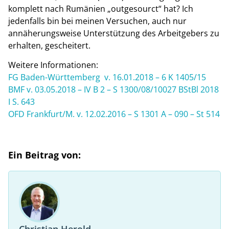
komplett nach Rumänien „outgesourct“ hat? Ich
jedenfalls bin bei meinen Versuchen, auch nur
annäherungsweise Unterstützung des Arbeitgebers zu
erhalten, gescheitert.
Weitere Informationen:
FG Baden-Württemberg v.
16.01.2018
–
6 K 1405/15
BMF
v. 03.05.
2018
–
IV B 2 –
S
1300/08/10027
BStBl
2018
I
S
.
643
OFD Frankfurt/M.
v. 12.02.2016
–
S 1301 A – 090 – St 514
Ein Beitrag von:
Christian Herold