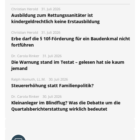
Christian Herold
31. Juli 2026
Ausbildung zum Rettungssanitäter ist
kindergeldrechtlich keine Erstausbildung
Christian Herold
31. Juli 2026
Erbe darf die § 10f-Förderung für ein Baudenkmal nicht
fortführen
Dr. Carola Rinker
31. Juli 2026
Die Warnung stand im Testat – gelesen hat sie kaum
jemand
Ralph Homuth, LL.M.
30. Juli 2026
Steuererhöhung statt Familienpolitik?
Dr. Carola Rinker
30. Juli 2026
Kleinanleger im Blindflug? Was die Debatte um die
Quartalsberichterstattung wirklich bedeutet