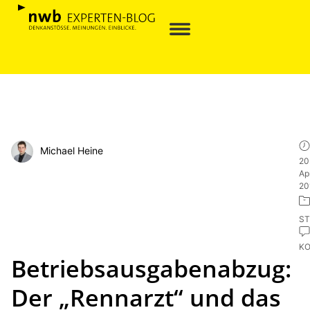
Michael Heine
20
Apr
20
ST
K
Betriebsausgabenabzug:
Der „Rennarzt“ und das