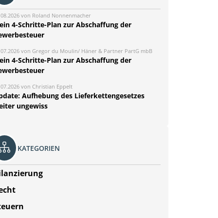
.08.2026 von Roland Nonnenmacher
ein 4-Schritte-Plan zur Abschaffung der
ewerbesteuer
.07.2026 von Gregor du Moulin/ Häner & Partner PartG mbB
ein 4-Schritte-Plan zur Abschaffung der
ewerbesteuer
.07.2026 von Christian Eppelt
pdate: Aufhebung des Lieferkettengesetzes
eiter ungewiss
KATEGORIEN
ilanzierung
echt
teuern