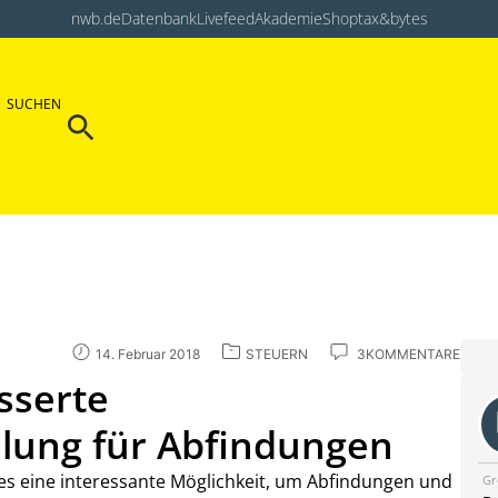
nwb.de
Datenbank
Livefeed
Akademie
Shop
tax&bytes
Search Button
SUCHEN
Search
for:
14. Februar 2018
STEUERN
3KOMMENTARE
sserte
elung für Abfindungen
 es eine interessante Möglichkeit, um Abfindungen und
Gr