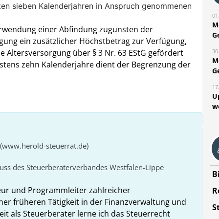
zten sieben Kalenderjahren in Anspruch genommenen
01
M
erwendung einer Abfindung zugunsten der
G
rgung ein zusätzlicher Höchstbetrag zur Verfügung,
30
e Altersversorgung über § 3 Nr. 63 EStG gefördert
M
stens zehn Kalenderjahre dient der Begrenzung der
G
17
U
w
 (www.herold-steuerrat.de)
huss des Steuerberaterverbandes Westfalen-Lippe
B
eur und Programmleiter zahlreicher
R
ner früheren Tätigkeit in der Finanzverwaltung und
S
it als Steuerberater lerne ich das Steuerrecht