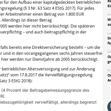
R
i für den Aufbau einer kapitalgedeckten betrieblichen
Ei
ngsregelung (§ 3 Nr. 63 Satz 4 EStG 2017). Für jedes
 der Arbeitnehmer einen Betrag von 1.800 EUR
Pr
W
 Allerdings ist dieser Betrag
so
2005 werden hier nicht berücksichtigt. Die späteren
erpflichtig – und auch beitragspflichtig in der
Lu
Da
fa
 falls bereits eine Direktversicherung besteht – um die
Ch
ahr und in den vorangegangenen sechs Jahren steuerfrei
O
h hier werden nur Dienstjahre ab 2005 berücksichtigt.
g
r betrieblichen Altersversorgung und zur Änderung
Pr
tz)“ vom 17.8.2017 die Vervielfältigungsregelung
O
A
Satz 3 EStG 2018):
t (4 Prozent der Beitragsbemessungsgrenze des
R).
ebszugehörigkeit vervielfältigt, allerdings begrenzt