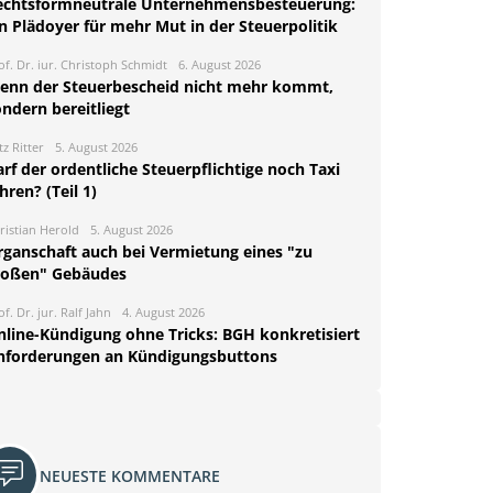
echtsformneutrale Unternehmensbesteuerung:
n Plädoyer für mehr Mut in der Steuerpolitik
of. Dr. iur. Christoph Schmidt
6. August 2026
enn der Steuerbescheid nicht mehr kommt,
ndern bereitliegt
tz Ritter
5. August 2026
rf der ordentliche Steuerpflichtige noch Taxi
hren? (Teil 1)
ristian Herold
5. August 2026
rganschaft auch bei Vermietung eines "zu
roßen" Gebäudes
of. Dr. jur. Ralf Jahn
4. August 2026
nline-Kündigung ohne Tricks: BGH konkretisiert
nforderungen an Kündigungsbuttons
NEUESTE KOMMENTARE