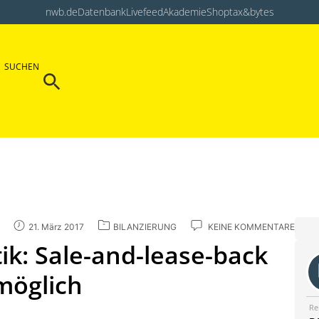
nwb.de
Datenbank
Livefeed
Akademie
Shop
tax&bytes
Search Button
SUCHEN
Search
for:
21. März 2017
BILANZIERUNG
KEINE KOMMENTARE
k: Sale-and-lease-back
möglich
Re