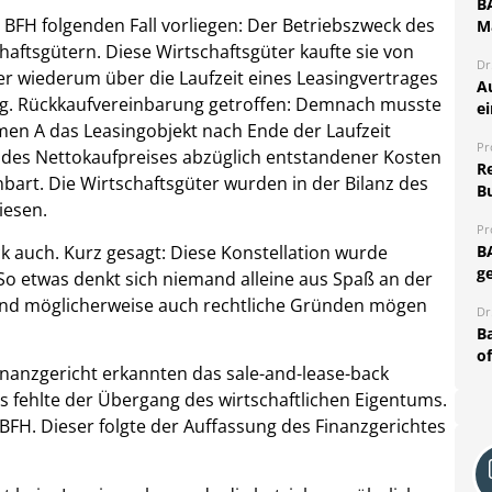
B
er BFH folgenden Fall vorliegen: Der Betriebszweck des
M
aftsgütern. Diese Wirtschaftsgüter kaufte sie von
Dr
er wiederum über die Laufzeit eines Leasingvertrages
A
og. Rückkaufvereinbarung getroffen: Demnach musste
e
n A das Leasingobjekt nach Ende der Laufzeit
Pr
 des Nettokaufpreises abzüglich entstandener Kosten
R
bart. Die Wirtschaftsgüter wurden in der Bilanz des
B
esen.
Pr
lick auch. Kurz gesagt: Diese Konstellation wurde
B
ge
So etwas denkt sich niemand alleine aus Spaß an der
 und möglicherweise auch rechtliche Gründen mögen
Dr
Ba
o
inanzgericht erkannten das sale-and-lease-back
ts fehlte der Übergang des wirtschaftlichen Eigentums.
 BFH. Dieser folgte der Auffassung des Finanzgerichtes