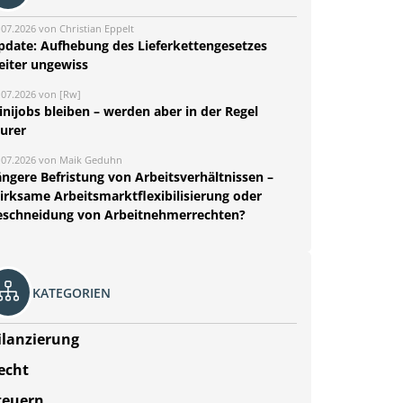
.07.2026 von Christian Eppelt
pdate: Aufhebung des Lieferkettengesetzes
eiter ungewiss
.07.2026 von [Rw]
nijobs bleiben – werden aber in der Regel
eurer
.07.2026 von Maik Geduhn
ängere Befristung von Arbeitsverhältnissen –
irksame Arbeitsmarktflexibilisierung oder
eschneidung von Arbeitnehmerrechten?
KATEGORIEN
ilanzierung
echt
teuern