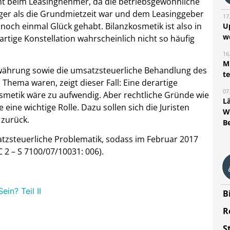
cht beim Leasingnehmer, da die betriebsgewöhnliche
er als die Grundmietzeit war und dem Leasinggeber
17
och einmal Glück gehabt. Bilanzkosmetik ist also in
U
w
artige Konstellation wahrscheinlich nicht so häufig
16
Mi
währung sowie die umsatzsteuerliche Behandlung des
t
Thema waren, zeigt dieser Fall: Eine derartige
07
osmetik wäre zu aufwendig. Aber rechtliche Gründe wie
L
eine wichtige Rolle. Dazu sollen sich die Juristen
W
 zurück.
B
tzsteuerliche Problematik, sodass im Februar 2017
C 2 – S 7100/07/10031: 006).
in? Teil II
B
R
S