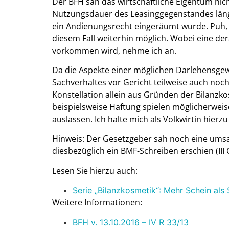
Der BFH sah das wirtschaftliche Eigentum ni
Nutzungsdauer des Leasinggegenstandes läng
ein Andienungsrecht eingeräumt wurde. Puh, n
diesem Fall weiterhin möglich. Wobei eine der
vorkommen wird, nehme ich an.
Da die Aspekte einer möglichen Darlehensge
Sachverhaltes vor Gericht teilweise auch noch 
Konstellation allein aus Gründen der Bilanzk
beispielsweise Haftung spielen möglicherweise 
auslassen. Ich halte mich als Volkwirtin hierzu
Hinweis: Der Gesetzgeber sah noch eine umsa
diesbezüglich ein BMF-Schreiben erschien (III 
Lesen Sie hierzu auch:
Serie „Bilanzkosmetik“: Mehr Schein als Se
Weitere Informationen:
BFH v. 13.10.2016 – IV R 33/13