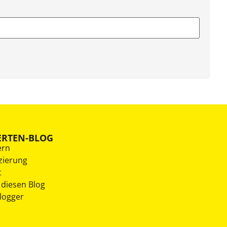
ERTEN-BLOG
ern
zierung
t
 diesen Blog
Blogger