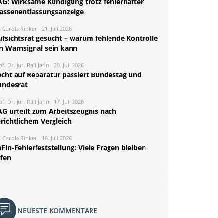
AG: Wirksame Kündigung trotz fehlerhafter
assenentlassungsanzeige
. Carola Rinker
21. Juli 2026
ufsichtsrat gesucht – warum fehlende Kontrolle
in Warnsignal sein kann
of. Dr. jur. Ralf Jahn
20. Juli 2026
echt auf Reparatur passiert Bundestag und
undesrat
of. Dr. jur. Ralf Jahn
17. Juli 2026
AG urteilt zum Arbeitszeugnis nach
richtlichem Vergleich
. Carola Rinker
16. Juli 2026
Fin-Fehlerfeststellung: Viele Fragen bleiben
ffen
NEUESTE KOMMENTARE