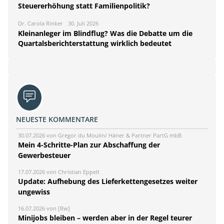
Steuererhöhung statt Familienpolitik?
Dr. Carola Rinker
30. Juli 2026
Kleinanleger im Blindflug? Was die Debatte um die
Quartalsberichterstattung wirklich bedeutet
NEUESTE KOMMENTARE
30.07.2026 von Gregor du Moulin/ Häner & Partner PartG mbB
Mein 4-Schritte-Plan zur Abschaffung der
Gewerbesteuer
17.07.2026 von Christian Eppelt
Update: Aufhebung des Lieferkettengesetzes weiter
ungewiss
16.07.2026 von [Rw]
Minijobs bleiben – werden aber in der Regel teurer