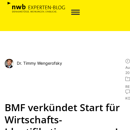
Dr. Timmy Wengerofsky
Au
20
R
K
BMF verkündet Start für
Wirtschafts-