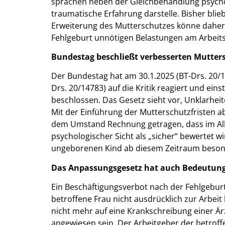
sprächen neben der Gleichbehandlung psychol
traumatische Erfahrung darstelle. Bisher blie
Erweiterung des Mutterschutzes könne daher 
Fehlgeburt unnötigen Belastungen am Arbeits
Bundestag beschließt verbesserten Mutter
Der Bundestag hat am 30.1.2025 (BT-Drs. 20/
Drs. 20/14783) auf die Kritik reagiert und e
beschlossen. Das Gesetz sieht vor, Unklarhei
Mit der Einführung der Mutterschutzfristen 
dem Umstand Rechnung getragen, dass im All
psychologischer Sicht als „sicher“ bewertet w
ungeborenen Kind ab diesem Zeitraum besonde
Das Anpassungsgesetz hat auch Bedeutung 
Ein Beschäftigungsverbot nach der Fehlgeburt
betroffene Frau nicht ausdrücklich zur Arbeit
nicht mehr auf eine Krankschreibung einer Är
angewiesen sein. Der Arbeitgeber der betroff