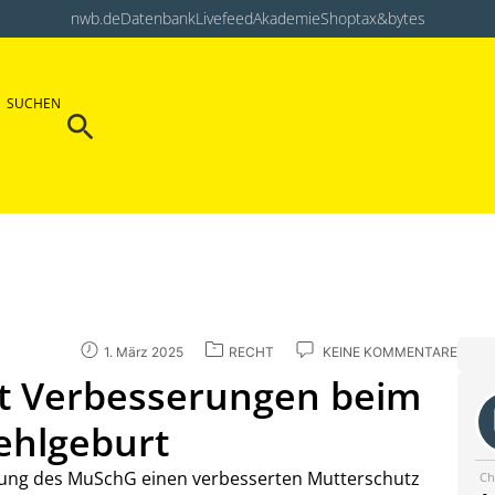
nwb.de
Datenbank
Livefeed
Akademie
Shop
tax&bytes
Search Button
SUCHEN
Search
for:
1. März 2025
RECHT
KEINE KOMMENTARE
t Verbesserungen beim
ehlgeburt
rung des MuSchG einen verbesserten Mutterschutz
Ch