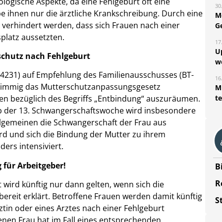
ogische Aspekte, da eine Fehlgeburt oft eine
30
be ihnen nur die ärztliche Krankschreibung. Durch eine
M
verhindert werden, dass sich Frauen nach einer
G
platz aussetzten.
17
U
schutz nach Fehlgeburt
w
14231) auf Empfehlung des Familienausschusses (BT-
16
instimmig das Mutterschutzanpassungsgesetz
Mi
t
ten bezüglich des Begriffs „Entbindung“ auszuräumen.
ab der 13. Schwangerschaftswoche wird insbesondere
gemeinen die Schwangerschaft der Frau aus
ird und sich die Bindung der Mutter zu ihrem
rs intensiviert.
für Arbeitgeber!
B
R
 wird künftig nur dann gelten, wenn sich die
 bereit erklärt. Betroffene Frauen werden damit künftig
S
ztin oder eines Arztes nach einer Fehlgeburt
enen Frau hat im Fall eines entsprechenden