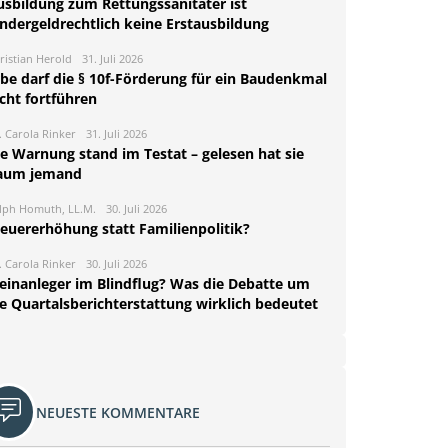
usbildung zum Rettungssanitäter ist
indergeldrechtlich keine Erstausbildung
ristian Herold
31. Juli 2026
rbe darf die § 10f-Förderung für ein Baudenkmal
cht fortführen
. Carola Rinker
31. Juli 2026
ie Warnung stand im Testat – gelesen hat sie
aum jemand
lph Homuth, LL.M.
30. Juli 2026
teuererhöhung statt Familienpolitik?
. Carola Rinker
30. Juli 2026
leinanleger im Blindflug? Was die Debatte um
ie Quartalsberichterstattung wirklich bedeutet
NEUESTE KOMMENTARE