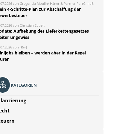
.07.2026 von Gregor du Moulin/ Häner & Partner PartG mbB
ein 4-Schritte-Plan zur Abschaffung der
ewerbesteuer
.07.2026 von Christian Eppelt
pdate: Aufhebung des Lieferkettengesetzes
eiter ungewiss
.07.2026 von [Rw]
nijobs bleiben – werden aber in der Regel
eurer
KATEGORIEN
ilanzierung
echt
teuern