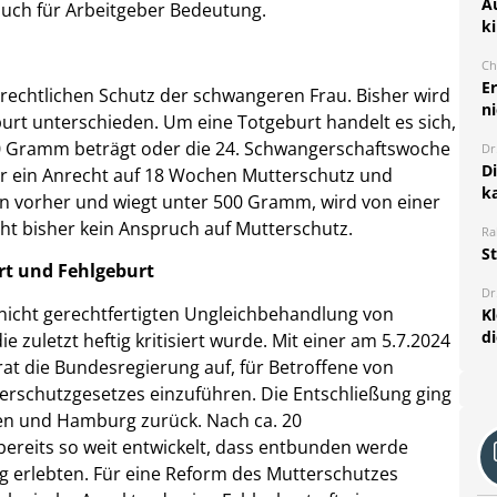
A
auch für Arbeitgeber Bedeutung.
k
Ch
E
rechtlichen Schutz der schwangeren Frau. Bisher wird
ni
urt unterschieden. Um eine Totgeburt handelt es sich,
0 Gramm beträgt oder die 24. Schwangerschaftswoche
Dr
D
ter ein Anrecht auf 18 Wochen Mutterschutz und
k
en vorher und wiegt unter 500 Gramm, wird von einer
eht bisher kein Anspruch auf Mutterschutz.
Ra
S
rt und Fehlgeburt
Dr
r nicht gerechtfertigten Ungleichbehandlung von
K
d
e zuletzt heftig kritisiert wurde. Mit einer am 5.7.2024
at die Bundesregierung auf, für Betroffene von
terschutzgesetzes einzuführen.
Die Entschließung ging
hsen und Hamburg zurück. Nach ca. 20
reits so weit entwickelt, dass entbunden werde
erlebten. Für eine Reform des Mutterschutzes