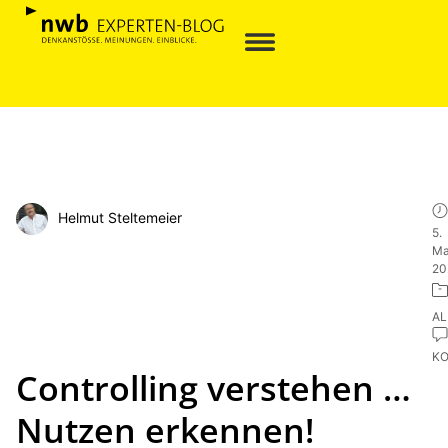
Helmut Steltemeier
5.
Ma
20
AL
K
Controlling verstehen …
Nutzen erkennen!