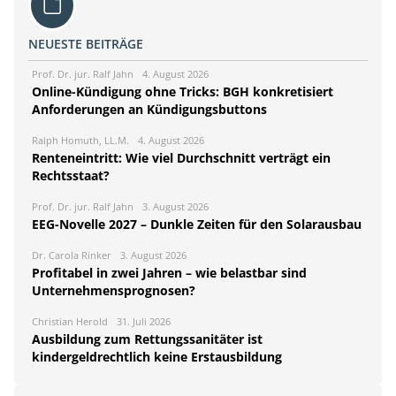
NEUESTE BEITRÄGE
Prof. Dr. jur. Ralf Jahn
4. August 2026
Online-Kündigung ohne Tricks: BGH konkretisiert
Anforderungen an Kündigungsbuttons
Ralph Homuth, LL.M.
4. August 2026
Renteneintritt: Wie viel Durchschnitt verträgt ein
Rechtsstaat?
Prof. Dr. jur. Ralf Jahn
3. August 2026
EEG-Novelle 2027 – Dunkle Zeiten für den Solarausbau
Dr. Carola Rinker
3. August 2026
Profitabel in zwei Jahren – wie belastbar sind
Unternehmensprognosen?
Christian Herold
31. Juli 2026
Ausbildung zum Rettungssanitäter ist
kindergeldrechtlich keine Erstausbildung