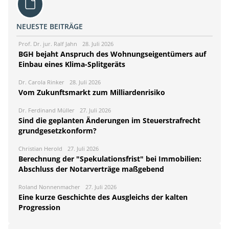
NEUESTE BEITRÄGE
Prof. Dr. jur. Ralf Jahn
28. Juli 2026
BGH bejaht Anspruch des Wohnungseigentümers auf
Einbau eines Klima-Splitgeräts
Dr. Carola Rinker
28. Juli 2026
Vom Zukunftsmarkt zum Milliardenrisiko
Dr. Ferdinand Müller
27. Juli 2026
Sind die geplanten Änderungen im Steuerstrafrecht
grundgesetzkonform?
Christian Herold
27. Juli 2026
Berechnung der "Spekulationsfrist" bei Immobilien:
Abschluss der Notarverträge maßgebend
Roland Nonnenmacher
27. Juli 2026
Eine kurze Geschichte des Ausgleichs der kalten
Progression