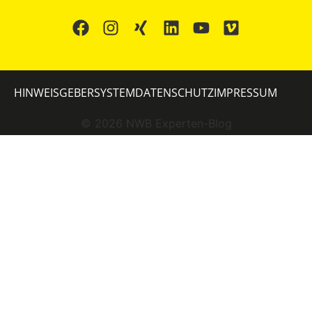
HINWEISGEBERSYSTEM
DATENSCHUTZ
IMPRESSUM
©
2026
NWB Experten-Blog