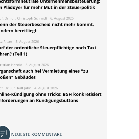
echtsformneutrale Unternehmensbesteuerung:
n Plädoyer für mehr Mut in der Steuerpolitik
of. Dr. iur. Christoph Schmidt
6. August 2026
enn der Steuerbescheid nicht mehr kommt,
ndern bereitliegt
tz Ritter
5. August 2026
rf der ordentliche Steuerpflichtige noch Taxi
hren? (Teil 1)
ristian Herold
5. August 2026
rganschaft auch bei Vermietung eines "zu
roßen" Gebäudes
of. Dr. jur. Ralf Jahn
4. August 2026
nline-Kündigung ohne Tricks: BGH konkretisiert
nforderungen an Kündigungsbuttons
NEUESTE KOMMENTARE