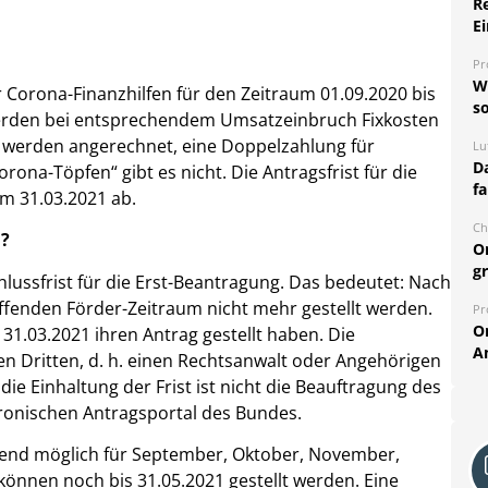
R
Ei
Pr
W
 Corona-Finanzhilfen für den Zeitraum 01.09.2020 bis
so
 werden bei entsprechendem Umsatzeinbruch Fixkosten
en werden angerechnet, eine Doppelzahlung für
Lu
Da
ona-Töpfen“ gibt es nicht. Die Antragsfrist für die
fa
am 31.03.2021 ab.
Ch
n?
O
g
lussfrist für die Erst-Beantragung. Das bedeutet: Nach
effenden Förder-Zeitraum nicht mehr gestellt werden.
Pr
O
1.03.2021 ihren Antrag gestellt haben. Die
A
nen Dritten, d. h. einen Rechtsanwalt oder Angehörigen
ie Einhaltung der Frist ist nicht die Beauftragung des
tronischen Antragsportal des Bundes.
rkend möglich für September, Oktober, November,
önnen noch bis 31.05.2021 gestellt werden. Eine