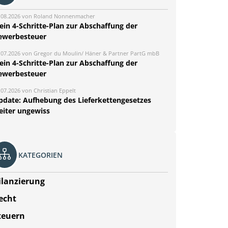
.08.2026 von Roland Nonnenmacher
ein 4-Schritte-Plan zur Abschaffung der
ewerbesteuer
.07.2026 von Gregor du Moulin/ Häner & Partner PartG mbB
ein 4-Schritte-Plan zur Abschaffung der
ewerbesteuer
.07.2026 von Christian Eppelt
pdate: Aufhebung des Lieferkettengesetzes
eiter ungewiss
KATEGORIEN
ilanzierung
echt
teuern