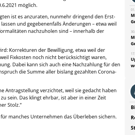
0.6.2021 möglich.
01
M
ten ist es anzuraten, nunmehr dringend den Erst-
G
zu lassen und gegebenenfalls Änderungen – etwa weil
ormalitäten nachzuholen sind – innerhalb der
30
M
G
 wird: Korrekturen der Bewilligung, etwa weil der
17
weil Fixkosten noch nicht berücksichtigt waren,
U
ung. Dabei kann sich auch eine Nachzahlung für den
w
Anspruch die Summe aller bislang gezahlten Corona-
ne Antragstellung verzichtet, weil sie gedacht haben
 sein. Das klingt ehrbar, ist aber in einer Zeit
er Stolz.“
B
ch für manches Unternehmen das Überleben sichern.
R
S