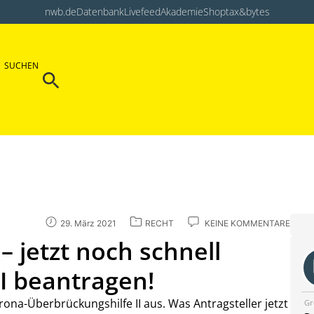
nwb.de
Datenbank
Livefeed
Akademie
Shop
tax&bytes
Search Button
SUCHEN
Search
for:
29. März 2021
RECHT
KEINE KOMMENTARE
– jetzt noch schnell
I beantragen!
orona-Überbrückungshilfe II aus. Was Antragsteller jetzt
Gr