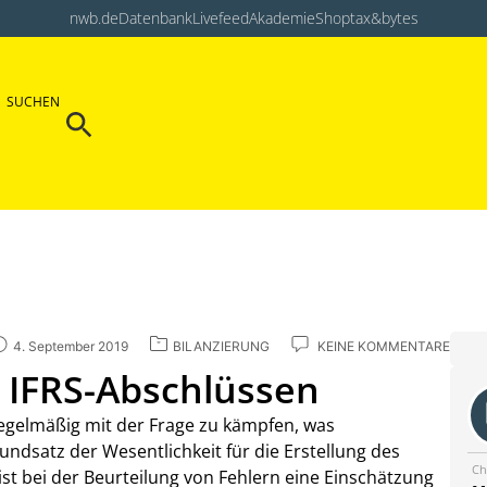
nwb.de
Datenbank
Livefeed
Akademie
Shop
tax&bytes
Search Button
SUCHEN
Search
for:
4. September 2019
BILANZIERUNG
KEINE KOMMENTARE
n IFRS-Abschlüssen
egelmäßig mit der Frage zu kämpfen, was
rundsatz der Wesentlichkeit für die Erstellung des
Ch
s ist bei der Beurteilung von Fehlern eine Einschätzung