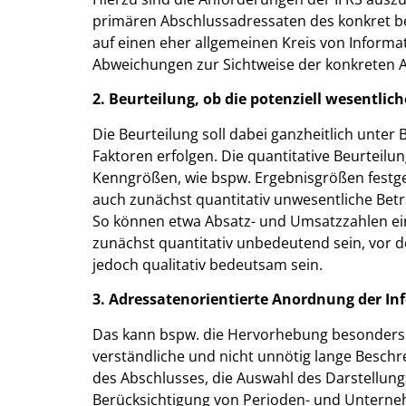
primären Abschlussadressaten des konkret b
auf einen eher allgemeinen Kreis von Informa
Abweichungen zur Sichtweise der konkreten
2. Beurteilung, ob die potenziell wesentli
Die Beurteilung soll dabei ganzheitlich unter 
Faktoren erfolgen. Die quantitative Beurteilu
Kenngrößen, wie bspw. Ergebnisgrößen festg
auch zunächst quantitativ unwesentliche Bet
So können etwa Absatz- und Umsatzzahlen ein
zunächst quantitativ unbedeutend sein, vor 
jedoch qualitativ bedeutsam sein.
3. Adressatenorientierte Anordnung der I
Das kann bspw. die Hervorhebung besonders w
verständliche und nicht unnötig lange Besch
des Abschlusses, die Auswahl des Darstellungs
Berücksichtigung von Perioden- und Untern