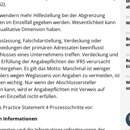
Mi
2).
a
Anwendern mehr Hilfestellung bei der Abgrenzung
Dr
n im Einzelfall gegeben werden. Wesentlichkeit kann
W
qualitative Dimension haben.
Dr
B
uslassung, Falschdarstellung, Verdeckung oder
e
cheidungen der primären Adressaten beeinflusst
chlusses eines Unternehmens treffen. Verdeckung und
Gr
R
 Erfüllung der Angabepflichten der IFRS verursacht
Ei
tergehen. Es gilt das Motto: Manchmal ist weniger
hlers wegen Weglassens von Angaben zu vermeiden, ist
Pr
en wichtig. Nur wenn der Abschlussersteller
W
so
n kann, wird er Angabepflichten mit Verweis auf
n Einzelfall nicht erfüllen.
s Practice Statement 4 Prozessschritte vor:
hen Informationen
uwerten und die Informationsanforderungen der