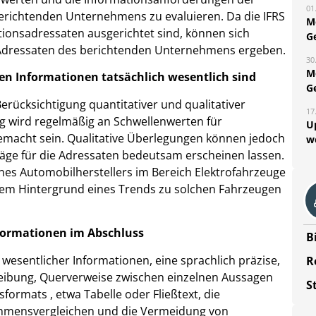
01
erichtenden Unternehmens zu evaluieren. Da die IFRS
M
tionsadressaten ausgerichtet sind, können sich
G
 Adressaten des berichtenden Unternehmens ergeben.
30
M
chen Informationen tatsächlich wesentlich sind
G
Berücksichtigung quantitativer und qualitativer
17
ng wird regelmäßig an Schwellenwerten für
U
emacht sein. Qualitative Überlegungen können jedoch
w
räge für die Adressaten bedeutsam erscheinen lassen.
es Automobilherstellers im Bereich Elektrofahrzeuge
dem Hintergrund eines Trends zu solchen Fahrzeugen
nformationen im Abschluss
B
esentlicher Informationen, eine sprachlich präzise,
R
reibung, Querverweise zwischen einzelnen Aussagen
S
formats , etwa Tabelle oder Fließtext, die
ehmensvergleichen und die Vermeidung von