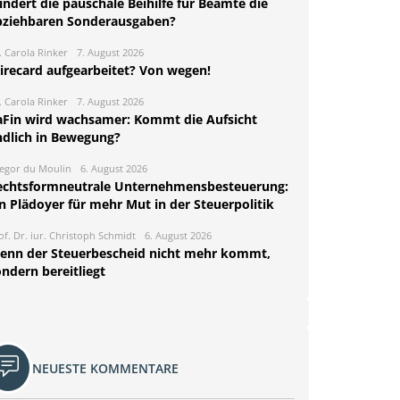
ndert die pauschale Beihilfe für Beamte die
bziehbaren Sonderausgaben?
. Carola Rinker
7. August 2026
irecard aufgearbeitet? Von wegen!
. Carola Rinker
7. August 2026
aFin wird wachsamer: Kommt die Aufsicht
ndlich in Bewegung?
egor du Moulin
6. August 2026
echtsformneutrale Unternehmensbesteuerung:
n Plädoyer für mehr Mut in der Steuerpolitik
of. Dr. iur. Christoph Schmidt
6. August 2026
enn der Steuerbescheid nicht mehr kommt,
ndern bereitliegt
NEUESTE KOMMENTARE