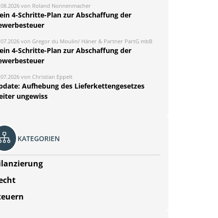
.08.2026 von Roland Nonnenmacher
ein 4-Schritte-Plan zur Abschaffung der
ewerbesteuer
.07.2026 von Gregor du Moulin/ Häner & Partner PartG mbB
ein 4-Schritte-Plan zur Abschaffung der
ewerbesteuer
.07.2026 von Christian Eppelt
pdate: Aufhebung des Lieferkettengesetzes
eiter ungewiss
KATEGORIEN
ilanzierung
echt
teuern