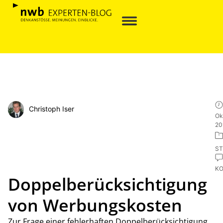
Christoph Iser
Ok
20
ST
K
Doppelberücksichtigung
von Werbungskosten
Zur Frage einer fehlerhaften Doppelberücksichtigung