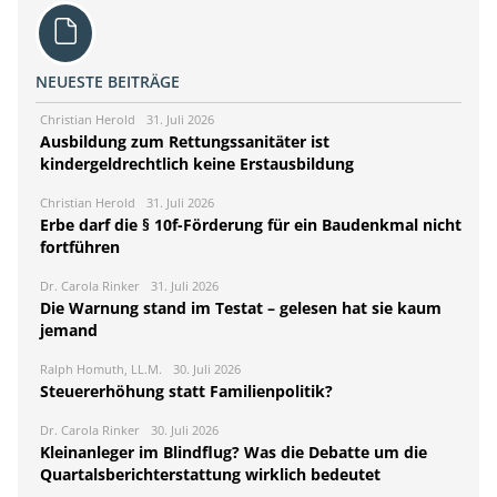
NEUESTE BEITRÄGE
Christian Herold
31. Juli 2026
Ausbildung zum Rettungssanitäter ist
kindergeldrechtlich keine Erstausbildung
Christian Herold
31. Juli 2026
Erbe darf die § 10f-Förderung für ein Baudenkmal nicht
fortführen
Dr. Carola Rinker
31. Juli 2026
Die Warnung stand im Testat – gelesen hat sie kaum
jemand
Ralph Homuth, LL.M.
30. Juli 2026
Steuererhöhung statt Familienpolitik?
Dr. Carola Rinker
30. Juli 2026
Kleinanleger im Blindflug? Was die Debatte um die
Quartalsberichterstattung wirklich bedeutet