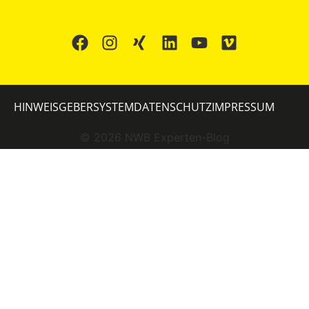
HINWEISGEBERSYSTEM
DATENSCHUTZ
IMPRESSUM
©
2026
NWB Experten-Blog