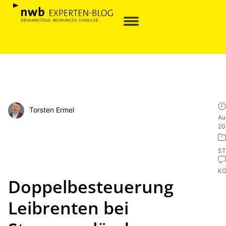
Torsten Ermel
Au
20
ST
K
Doppelbesteuerung
Leibrenten bei