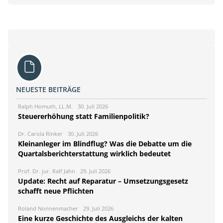
NEUESTE BEITRÄGE
Ralph Homuth, LL.M.
30. Juli 2026
Steuererhöhung statt Familienpolitik?
Dr. Carola Rinker
30. Juli 2026
Kleinanleger im Blindflug? Was die Debatte um die
Quartalsberichterstattung wirklich bedeutet
Prof. Dr. jur. Ralf Jahn
29. Juli 2026
Update: Recht auf Reparatur – Umsetzungsgesetz
schafft neue Pflichten
Roland Nonnenmacher
29. Juli 2026
Eine kurze Geschichte des Ausgleichs der kalten