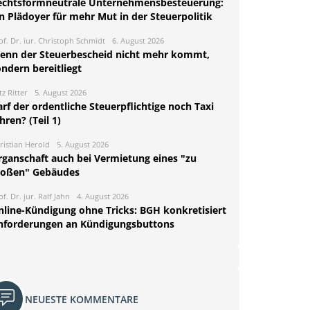
echtsformneutrale Unternehmensbesteuerung:
n Plädoyer für mehr Mut in der Steuerpolitik
of. Dr. iur. Christoph Schmidt
6. August 2026
enn der Steuerbescheid nicht mehr kommt,
ndern bereitliegt
tz Ritter
5. August 2026
rf der ordentliche Steuerpflichtige noch Taxi
hren? (Teil 1)
ristian Herold
5. August 2026
rganschaft auch bei Vermietung eines "zu
roßen" Gebäudes
of. Dr. jur. Ralf Jahn
4. August 2026
nline-Kündigung ohne Tricks: BGH konkretisiert
nforderungen an Kündigungsbuttons
NEUESTE KOMMENTARE