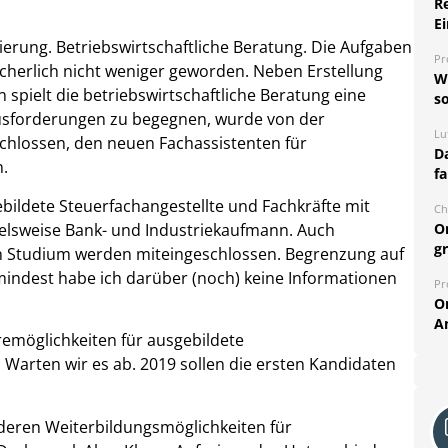
R
Ei
ierung. Betriebswirtschaftliche Beratung. Die Aufgaben
Pr
sicherlich nicht weniger geworden. Neben Erstellung
W
spielt die betriebswirtschaftliche Beratung eine
so
sforderungen zu begegnen, wurde von der
Lu
lossen, den neuen Fachassistenten für
Da
.
fa
ildete Steuerfachangestellte und Fachkräfte mit
Ch
ielsweise Bank- und Industriekaufmann. Auch
O
g
n Studium werden miteingeschlossen. Begrenzung auf
indest habe ich darüber (noch) keine Informationen
Pr
.
O
A
remöglichkeiten für ausgebildete
 Warten wir es ab. 2019 sollen die ersten Kandidaten
deren Weiterbildungsmöglichkeiten für