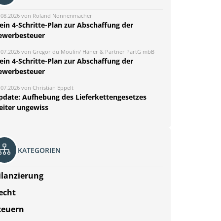
.08.2026 von Roland Nonnenmacher
ein 4-Schritte-Plan zur Abschaffung der
ewerbesteuer
.07.2026 von Gregor du Moulin/ Häner & Partner PartG mbB
ein 4-Schritte-Plan zur Abschaffung der
ewerbesteuer
.07.2026 von Christian Eppelt
pdate: Aufhebung des Lieferkettengesetzes
eiter ungewiss
KATEGORIEN
ilanzierung
echt
teuern