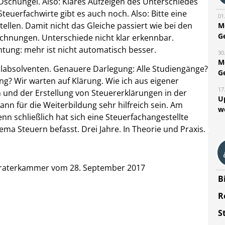
 Dschungel. Also: Klares Aufzeigen des Unterschiedes
Steuerfachwirte gibt es auch noch. Also: Bitte eine
01
len. Damit nicht das Gleiche passiert wie bei den
M
G
hnungen. Unterschiede nicht klar erkennbar.
htung: mehr ist nicht automatisch besser.
30
M
labsolventen. Genauere Darlegung: Alle Studiengänge?
G
g? Wir warten auf Klärung. Wie ich aus eigener
17
 und der Erstellung von Steuererklärungen in der
U
kann für die Weiterbildung sehr hilfreich sein. Am
w
n schließlich hat sich eine Steuerfachangestellte
ma Steuern befasst. Drei Jahre. In Theorie und Praxis.
beraterkammer vom 28. September 2017
B
R
S