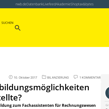
nwb.de
Datenbank
Livefeed
Akademie
Shop
tax&bytes
Search Button
SUCHEN
Search
for:
10. Oktober 2017
BILANZIERUNG
1 KOMMENTAR
bildungsmöglichkeiten
ellte?
tbildung zum Fachassistenten für Rechnungswesen
Gr