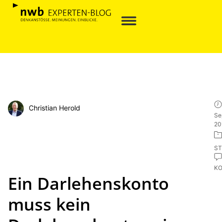
Christian Herold
Se
20
ST
K
Ein Darlehenskonto
muss kein