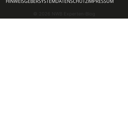
HINWEISGEBERSYSTEM
DATENSCHUTZ
IMPRESSUM
©
2026
NWB Experten-Blog