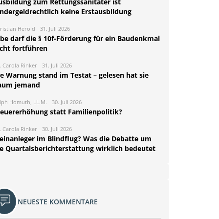
usbildung zum Rettungssanitäter ist
indergeldrechtlich keine Erstausbildung
ristian Herold
31. Juli 2026
rbe darf die § 10f-Förderung für ein Baudenkmal
cht fortführen
. Carola Rinker
31. Juli 2026
ie Warnung stand im Testat – gelesen hat sie
aum jemand
lph Homuth, LL.M.
30. Juli 2026
teuererhöhung statt Familienpolitik?
. Carola Rinker
30. Juli 2026
leinanleger im Blindflug? Was die Debatte um
ie Quartalsberichterstattung wirklich bedeutet
NEUESTE KOMMENTARE