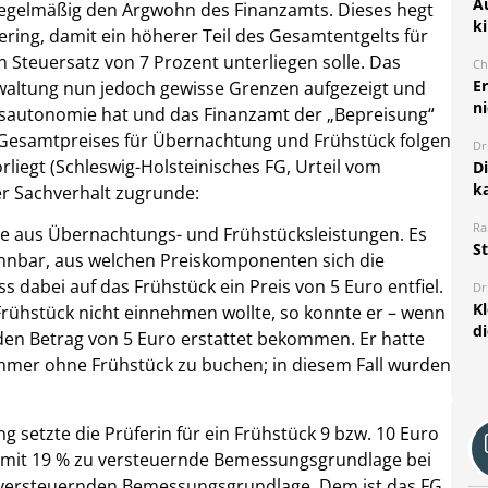
A
 regelmäßig den Argwohn des Finanzamts. Dieses hegt
k
ering, damit ein höherer Teil des Gesamtentgelts für
teuersatz von 7 Prozent unterliegen solle. Das
Ch
E
rwaltung nun jedoch gewisse Grenzen aufgezeigt und
ni
isautonomie hat und das Finanzamt der „Bepreisung“
 Gesamtpreises für Übernachtung und Frühstück folgen
Dr
liegt (Schleswig-Holsteinisches FG, Urteil vom
D
k
der Sachverhalt zugrunde:
Ra
tze aus Übernachtungs- und Frühstücksleistungen. Es
S
ennbar, aus welchen Preiskomponenten sich die
dabei auf das Frühstück ein Preis von 5 Euro entfiel.
Dr
K
rühstück nicht einnehmen wollte, so konnte er – wenn
d
 den Betrag von 5 Euro erstattet bekommen. Er hatte
immer ohne Frühstück zu buchen; in diesem Fall wurden
setzte die Prüferin für ein Frühstück 9 bzw. 10 Euro
 mit 19 % zu versteuernde Bemessungsgrundlage bei
 versteuernden Bemessungsgrundlage. Dem ist das FG