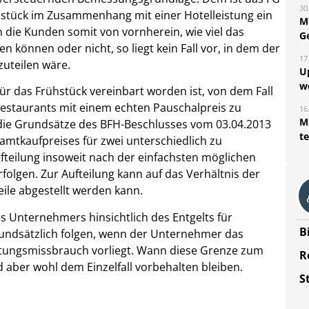
30
ühstück im Zusammenhang mit einer Hotelleistung ein
M
 die Kunden somit von vornherein, wie viel das
G
n können oder nicht, so liegt kein Fall vor, in dem der
17
zuteilen wäre.
U
w
 für das Frühstück vereinbart worden ist, von dem Fall
estaurants mit einem echten Pauschalpreis zu
16
Mi
 die Grundsätze des BFH-Beschlusses vom 03.04.2013
t
esamtkaufpreises für zwei unterschiedlich zu
fteilung insoweit nach der einfachsten möglichen
lgen. Zur Aufteilung kann auf das Verhältnis der
ile abgestellt werden kann.
s Unternehmers hinsichtlich des Entgelts für
B
undsätzlich folgen, wenn der Unternehmer das
altungsmissbrauch vorliegt. Wann diese Grenze zum
R
 aber wohl dem Einzelfall vorbehalten bleiben.
S