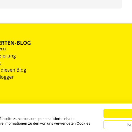
ERTEN-BLOG
ern
zierung
t
 diesen Blog
Blogger
bseite zu verbessern, personalisierte Inhalte
tere Informationen zu den von uns verwendeten Cookies
Ne
HINWEISGEBERSYSTEM
DATENSCHUTZ
IMPRESSUM