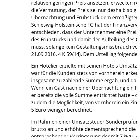
relativen geringen Preis ansetzen, erwecken
die Vermutung, der Preis sei nur deshalb so g
Übernachtung und Frühstück dem ermäßigten S
Schleswig-Holsteinische FG hat der Finanzve
entschieden, dass der Unternehmer eine Pre
des Frühstücks und damit der Aufteilung des
muss, solange kein Gestaltungsmissbrauch vor
21.09.2016, 4 K 59/14). Dem Urteil lag folgen
Ein Hotelier erzielte mit seinen Hotels Umsä
war für die Kunden stets von vornherein erk
insgesamt zu zahlende Summe ergab, und dass 
Wenn ein Gast nach einer Übernachtung ein F
er bereits die volle Summe entrichtet hatte –
zudem die Möglichkeit, von vornherein ein Z
5 Euro weniger berechnet.
Im Rahmen einer Umsatzsteuer-Sonderprüfung 
brutto an und erhöhte dementsprechend die
entsprechender Verringerung der mit 7 % zu