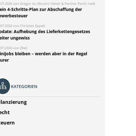
.07.2026 von Gregor du Moulin/ Häner & Partner PartG mbB
ein 4-Schritte-Plan zur Abschaffung der
ewerbesteuer
.07.2026 von Christian Eppelt
pdate: Aufhebung des Lieferkettengesetzes
eiter ungewiss
.07.2026 von [Rw]
nijobs bleiben – werden aber in der Regel
eurer
KATEGORIEN
ilanzierung
echt
teuern