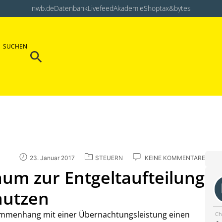
nwb.de
Datenbank
Livefeed
Akademie
Shop
tax&bytes
Search Button
SUCHEN
Search
for:
23. Januar 2017
STEUERN
KEINE KOMMENTARE
um zur Entgeltaufteilung
nutzen
sammenhang mit einer Übernachtungsleistung einen
Ch