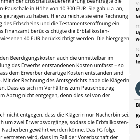
Rahmen der Erbschaftsteuererklärung beantragte die
30
en-Pauschale in Höhe von 10.300 EUR. Sie gab u.a. an,
M
s getragen zu haben. Hierzu reichte sie eine Rechnung
G
ng des Erbscheins und die Testamentseröffnung ein.
17
s Finanzamt berücksichtigte die Erbfallkosten-
U
gewiesenen 40 EUR berücksichtigt werden. Die hiergegen
w
16
Mi
 den Beerdigungskosten auch die unmittelbar im
t
ung des Erwerbs entstandenen Kosten umfasst – so
 dass dem Erwerber derartige Kosten entstanden sind
. Mit der Rechnung des Amtsgerichts habe die Klägerin
n. Dass es sich im Verhältnis zum Pauschbetrag
em Abzug nicht entgegen, denn dies sei von der
B
 nicht entgegen, dass die Klägerin nur Nacherbin sei.
R
ch um zwei Erwerbsvorgänge, sodass die Erbfallkosten-
S
 Nacherben gewährt werden könne. Das FG folge
ur vertreten wird, dass im Fall der Vorerbschaft der