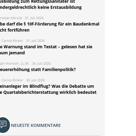
usbildung zum Rettungssanitäter ist
indergeldrechtlich keine Erstausbildung
ristian Herold
31. Juli 2026
rbe darf die § 10f-Förderung für ein Baudenkmal
cht fortführen
. Carola Rinker
31. Juli 2026
ie Warnung stand im Testat – gelesen hat sie
aum jemand
lph Homuth, LL.M.
30. Juli 2026
teuererhöhung statt Familienpolitik?
. Carola Rinker
30. Juli 2026
leinanleger im Blindflug? Was die Debatte um
ie Quartalsberichterstattung wirklich bedeutet
NEUESTE KOMMENTARE