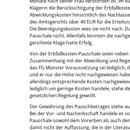
Monate nach seiner Frau verstorben ist. Im 
Klägerin die Berücksichtigung der Erbfallkost
Abwicklungskosten hinsichtlich des Nachlasse
des Amtsgerichts über 40 EUR für die Erteilu
Die Beerdigungskosten wies sie nicht nach. Da
Pauschale nicht. Allenfalls könnten die nach
gerichtete Klage hatte Erfolg.
Von der Erbfallkosten-Pauschale seien neben
Zusammenhang mit der Abwicklung und Regel
das FG Münster Voraussetzung sei lediglich,
und er nur die Höhe nicht nachgewiesen habe
allerdings entsprechende Kosten nachgewiese
lediglich um geringe Kosten handele, stehe d
gesetzlichen Regelung gewollt.
Der Gewährung des Pauschbetrages stehe auch
Bei der Vor- und Nacherbschaft handele es si
Pauschale sowohl dem Vorerben als auch den
damit nicht der Auffassung, die in der Literat