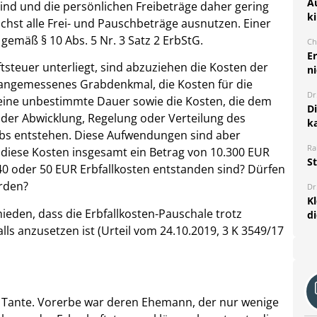
A
sind und die persönlichen Freibeträge daher gering
k
chst alle Frei- und Pauschbeträge ausnutzen. Einer
 gemäß § 10 Abs. 5 Nr. 3 Satz 2 ErbStG.
Ch
E
tsteuer unterliegt, sind abzuziehen die Kosten der
ni
n angemessenes Grabdenkmal, die Kosten für die
Dr
 eine unbestimmte Dauer sowie die Kosten, die dem
D
er Abwicklung, Regelung oder Verteilung des
k
rbs entstehen. Diese Aufwendungen sind aber
Ra
diese Kosten insgesamt ein Betrag von 10.300 EUR
S
40 oder 50 EUR Erbfallkosten entstanden sind? Dürfen
rden?
Dr
K
ieden, dass die Erbfallkosten-Pauschale trotz
d
lls anzusetzen ist (Urteil vom 24.10.2019, 3 K 3549/17
en Tante. Vorerbe war deren Ehemann, der nur wenige