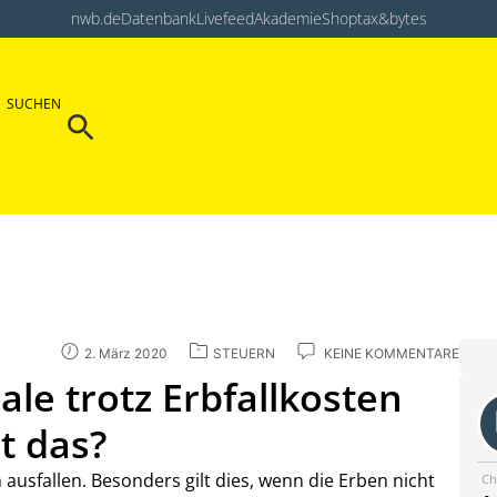
nwb.de
Datenbank
Livefeed
Akademie
Shop
tax&bytes
Search Button
SUCHEN
Search
for:
2. März 2020
STEUERN
KEINE KOMMENTARE
ale trotz Erbfallkosten
t das?
ausfallen. Besonders gilt dies, wenn die Erben nicht
Ch