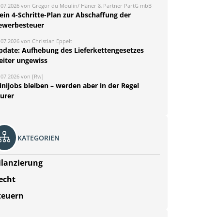
.07.2026 von Gregor du Moulin/ Häner & Partner PartG mbB
ein 4-Schritte-Plan zur Abschaffung der
ewerbesteuer
.07.2026 von Christian Eppelt
pdate: Aufhebung des Lieferkettengesetzes
eiter ungewiss
.07.2026 von [Rw]
nijobs bleiben – werden aber in der Regel
eurer
KATEGORIEN
ilanzierung
echt
teuern