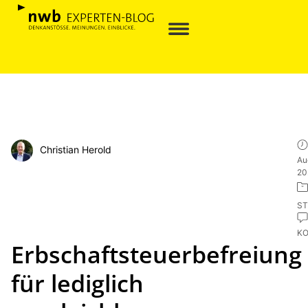
Christian Herold
Au
20
ST
K
Erbschaftsteuerbefreiung
für lediglich