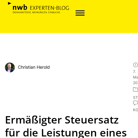
Christian Herold
7.
Ma
20
ST
K
Ermäßigter Steuersatz
für die Leistungen eines