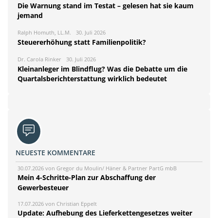
Die Warnung stand im Testat – gelesen hat sie kaum
jemand
Ralph Homuth, LL.M.
30. Juli 2026
Steuererhöhung statt Familienpolitik?
Dr. Carola Rinker
30. Juli 2026
Kleinanleger im Blindflug? Was die Debatte um die
Quartalsberichterstattung wirklich bedeutet
NEUESTE KOMMENTARE
30.07.2026 von Gregor du Moulin/ Häner & Partner PartG mbB
Mein 4-Schritte-Plan zur Abschaffung der
Gewerbesteuer
17.07.2026 von Christian Eppelt
Update: Aufhebung des Lieferkettengesetzes weiter