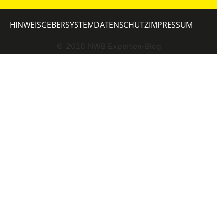
HINWEISGEBERSYSTEM
DATENSCHUTZ
IMPRESSUM
©
2026
NWB Experten-Blog