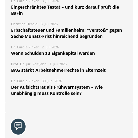
Dr. Carola Rinker
3. Juli 2026
Eingeschränktes Testat – und kurz darauf prüft die
BaFin
Christian Herold
3. Juli 2026
Erbschaftsteuer und Familienheim: "Verstoß" gegen
Sechs-Monats-Frist hinreichend begründen
Dr. Carola Rinker
2. Juli 2026
Wenn Schulden zu Eigenkapital werden
Prof. Dr. jur. Ralf Jahn
1. Juli 2026
BAG stärkt Arbeitnehmerrechte in Elternzeit
Dr. Carola Rinker
30. Juni 2026
Der Aufsichtsrat als Frühwarnsystem – Wie
unabhängig muss Kontrolle sein?