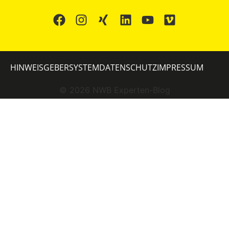
HINWEISGEBERSYSTEM
DATENSCHUTZ
IMPRESSUM
©
2026
NWB Experten-Blog