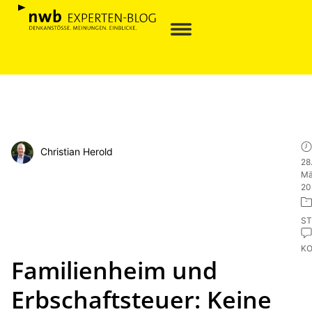
Christian Herold
28
Mä
20
ST
K
Familienheim und
Erbschaftsteuer: Keine