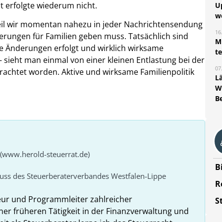
 erfolgte wiederum nicht.
U
w
eil wir momentan nahezu in jeder Nachrichtensendung
16
erungen für Familien geben muss. Tatsächlich sind
Mi
e Änderungen erfolgt und wirklich wirksame
t
– sieht man einmal von einer kleinen Entlastung bei der
07
rachtet worden. Aktive und wirksame Familienpolitik
L
W
B
 (www.herold-steuerrat.de)
B
huss des Steuerberaterverbandes Westfalen-Lippe
R
eur und Programmleiter zahlreicher
S
ner früheren Tätigkeit in der Finanzverwaltung und