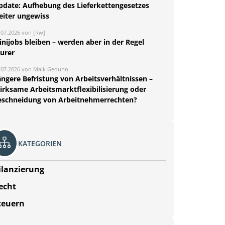
pdate: Aufhebung des Lieferkettengesetzes
eiter ungewiss
.07.2026 von [Rw]
nijobs bleiben – werden aber in der Regel
eurer
.07.2026 von Maik Geduhn
ängere Befristung von Arbeitsverhältnissen –
irksame Arbeitsmarktflexibilisierung oder
eschneidung von Arbeitnehmerrechten?
KATEGORIEN
ilanzierung
echt
teuern