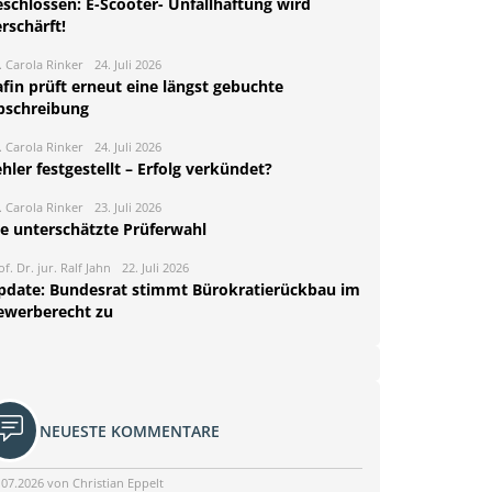
eschlossen: E-Scooter- Unfallhaftung wird
rschärft!
. Carola Rinker
24. Juli 2026
fin prüft erneut eine längst gebuchte
bschreibung
. Carola Rinker
24. Juli 2026
hler festgestellt – Erfolg verkündet?
. Carola Rinker
23. Juli 2026
ie unterschätzte Prüferwahl
of. Dr. jur. Ralf Jahn
22. Juli 2026
pdate: Bundesrat stimmt Bürokratierückbau im
ewerberecht zu
NEUESTE KOMMENTARE
.07.2026 von Christian Eppelt