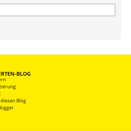
ERTEN-BLOG
ern
zierung
t
 diesen Blog
Blogger