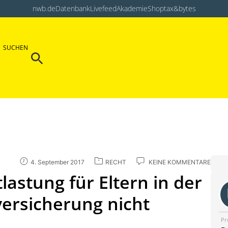
nwb.de
Datenbank
Livefeed
Akademie
Shop
tax&bytes
Search Button
SUCHEN
Search
for:
4. September 2017
RECHT
KEINE KOMMENTARE
lastung für Eltern in der
ersicherung nicht
Pr