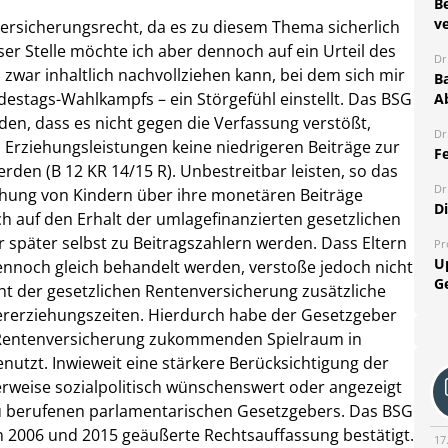
B
ve
versicherungsrecht, da es zu diesem Thema sicherlich
ser Stelle möchte ich aber dennoch auf ein Urteil des
Dr
 zwar inhaltlich nachvollziehen kann, bei dem sich mir
Ba
destags-Wahlkampfs – ein Störgefühl einstellt.
Das BSG
A
den, dass es nicht gegen die Verfassung verstößt,
Dr
Erziehungsleistungen keine niedrigeren Beiträge zur
Fe
den (B 12 KR 14/15 R). Unbestreitbar leisten, so das
Dr
iehung von Kindern über ihre monetären Beiträge
D
ch auf den Erhalt der umlagefinanzierten gesetzlichen
 später selbst zu Beitragszahlern werden. Dass Eltern
Pr
U
nnoch gleich behandelt werden, verstoße jedoch nicht
G
cht der gesetzlichen Rentenversicherung zusätzliche
dererziehungszeiten. Hierdurch habe der Gesetzgeber
n Rentenversicherung zukommenden Spielraum in
nutzt. Inwieweit eine stärkere Berücksichtigung der
rweise sozialpolitisch wünschenswert oder angezeigt
rzu berufenen parlamentarischen Gesetzgebers. Das BSG
en 2006 und 2015 geäußerte Rechtsauffassung bestätigt.
17