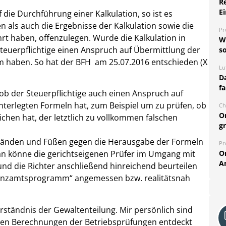
R
Ei
die Durchführung einer Kalkulation, so ist es
en als auch die Ergebnisse der Kalkulation sowie die
Pr
rt haben, offenzulegen. Wurde die Kalkulation in
W
teuerpflichtige einen Anspruch auf Übermittlung der
so
rm haben. So hat der BFH am 25.07.2016 entschieden (X
Lu
Da
fa
, ob der Steuerpflichtige auch einen Anspruch auf
nterlegten Formeln hat, zum Beispiel um zu prüfen, ob
Ch
O
lichen hat, der letztlich zu vollkommen falschen
g
Händen und Füßen gegen die Herausgabe der Formeln
Pr
O
n könne die gerichtseigenen Prüfer im Umgang mit
A
nd die Richter anschließend hinreichend beurteilen
anzamtsprogramm“ angemessen bzw. realitätsnah
rständnis der Gewaltenteilung. Mir persönlich sind
 den Berechnungen der Betriebsprüfungen entdeckt