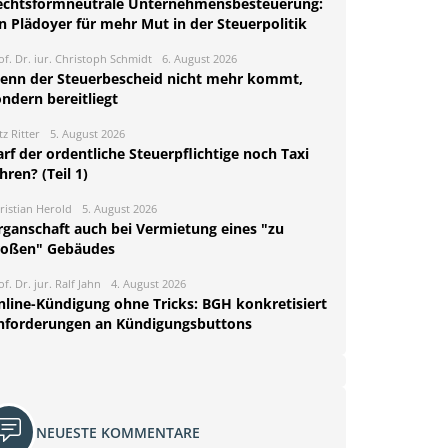
echtsformneutrale Unternehmensbesteuerung:
n Plädoyer für mehr Mut in der Steuerpolitik
of. Dr. iur. Christoph Schmidt
6. August 2026
enn der Steuerbescheid nicht mehr kommt,
ndern bereitliegt
tz Ritter
5. August 2026
rf der ordentliche Steuerpflichtige noch Taxi
hren? (Teil 1)
ristian Herold
5. August 2026
rganschaft auch bei Vermietung eines "zu
roßen" Gebäudes
of. Dr. jur. Ralf Jahn
4. August 2026
nline-Kündigung ohne Tricks: BGH konkretisiert
nforderungen an Kündigungsbuttons
NEUESTE KOMMENTARE