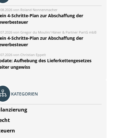
.08.2026 von Roland Nonnenmacher
ein 4-Schritte-Plan zur Abschaffung der
ewerbesteuer
.07.2026 von Gregor du Moulin/ Häner & Partner PartG mbB
ein 4-Schritte-Plan zur Abschaffung der
ewerbesteuer
.07.2026 von Christian Eppelt
pdate: Aufhebung des Lieferkettengesetzes
eiter ungewiss
KATEGORIEN
ilanzierung
echt
teuern