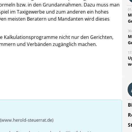
n Formeln bzw. in den Grundannahmen. Dazu muss man
01
piel im Taxigewerbe und zum anderen ein hohes
M
Den meisten Beratern und Mandanten wird dieses
G
30
M
te Kalkulationsprogramme nicht nur den Gerichten,
G
Kammern und Verbänden zugänglich machen.
17
U
w
B
R
 (www.herold-steuerrat.de)
S