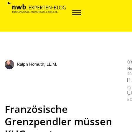
Ralph Homuth, LL.M.
No
20
ST
K
Französische
Grenzpendler müssen