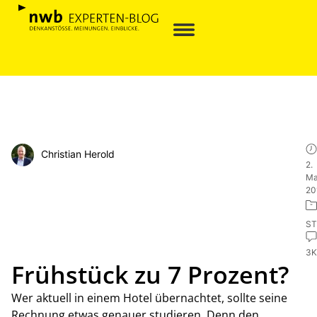
Christian Herold
2.
Ma
20
ST
3
Frühstück zu 7 Prozent?
Wer aktuell in einem Hotel übernachtet, sollte seine
Rechnung etwas genauer studieren. Denn den