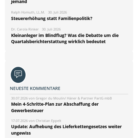
jemand
Ralph Homuth, LL.M.
30. Juli 2026
Steuererhöhung statt Familienpolitik?
Dr. Carola Rinker
30. Juli 2026
Kleinanleger im Blindflug? Was die Debatte um die
Quartalsberichterstattung wirklich bedeutet
NEUESTE KOMMENTARE
30.07.2026 von Gregor du Moulin/ Häner & Partner PartG mbB
Mein 4-Schritte-Plan zur Abschaffung der
Gewerbesteuer
17.07.2026 von Christian Eppelt
Update: Aufhebung des Lieferkettengesetzes weiter
ungewiss