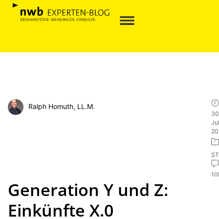
Ralph Homuth, LL.M.
30
Jul
20
ST
1
Generation Y und Z:
Einkünfte X.0